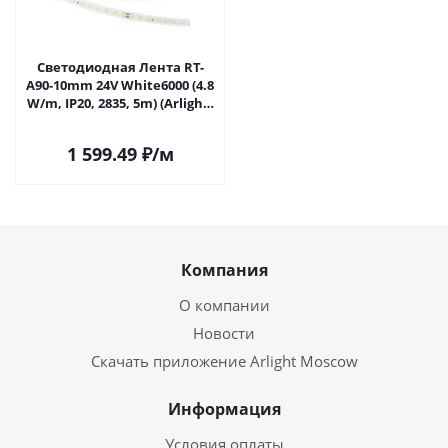
Светодиодная Лента RT-
A90-10mm 24V White6000 (4.8
W/m, IP20, 2835, 5m) (Arlight,
высок.эфф.200 лм/Вт) 038779
в Москве
1 599.49
₽
/м
Компания
О компании
Новости
Скачать приложение Arlight Moscow
Информация
Условия оплаты