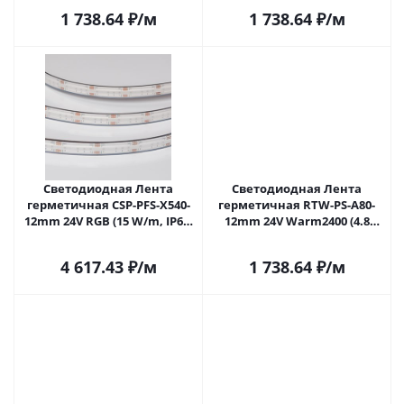
(Arlight, -) 045163 в Москве
(Arlight, -) 045164 в Москве
1 738.64
₽
/м
1 738.64
₽
/м
Светодиодная Лента
Светодиодная Лента
герметичная CSP-PFS-X540-
герметичная RTW-PS-A80-
12mm 24V RGB (15 W/m, IP68,
12mm 24V Warm2400 (4.8
TWP100, 5m) (Arlight, -)
W/m, IP67, TWP100, 5m)
051234 в Москве
(Arlight, -) 053506 в Москве
4 617.43
₽
/м
1 738.64
₽
/м