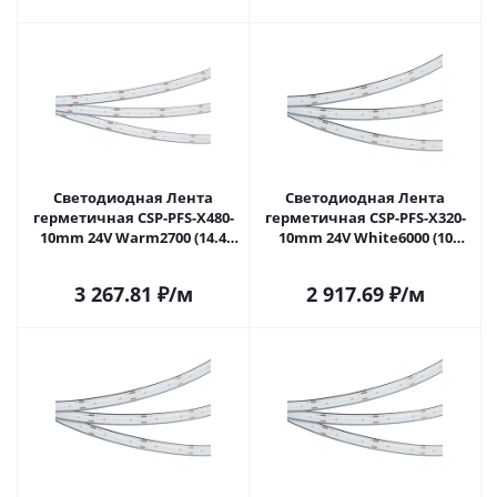
Светодиодная Лента
Светодиодная Лента
герметичная CSP-PFS-X480-
герметичная CSP-PFS-X320-
10mm 24V Warm2700 (14.4
10mm 24V White6000 (10
W/m, IP68, TWP100, 5m)
W/m, IP68, TWP100, 5m)
(Arlight, -) 045045 в Москве
(Arlight, -) 045050 в Москве
3 267.81
₽
/м
2 917.69
₽
/м