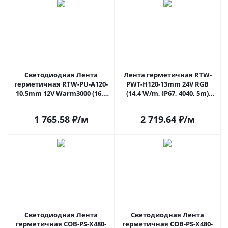
Светодиодная Лента
Лента герметичная RTW-
герметичная RTW-PU-A120-
PWT-H120-13mm 24V RGB
10.5mm 12V Warm3000 (16.8
(14.4 W/m, IP67, 4040, 5m)
W/m, IP68, Wire 2m, 5m)
(Arlight, Герметичный)
(Arlight, -) 029598(3) в Москве
1 765.58
₽
/м
2 719.64
₽
/м
Светодиодная Лента
Светодиодная Лента
герметичная COB-PS-X480-
герметичная COB-PS-X480-