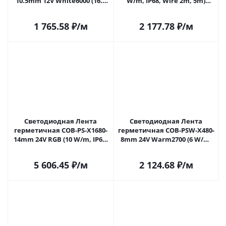
10.5mm 12V White6000 (16.8
W/m, IP68, Wire 2m, 5m)
W/m, IP68, Wire 2m, 5m)
(Arlight, -) 029599(3) в Москве
(Arlight, -) 029596(3) в Москве
1 765.58
₽
/м
2 177.78
₽
/м
Светодиодная Лента
Светодиодная Лента
герметичная COB-PS-X1680-
герметичная COB-PSW-X480-
14mm 24V RGB (10 W/m, IP67,
8mm 24V Warm2700 (6 W/m,
TWP100, 5m) (Arlight, -)
IP67, TWP100, 5m) (Arlight,
060354 в Москве
CRI>90) 060453 в Москве
5 606.45
₽
/м
2 124.68
₽
/м