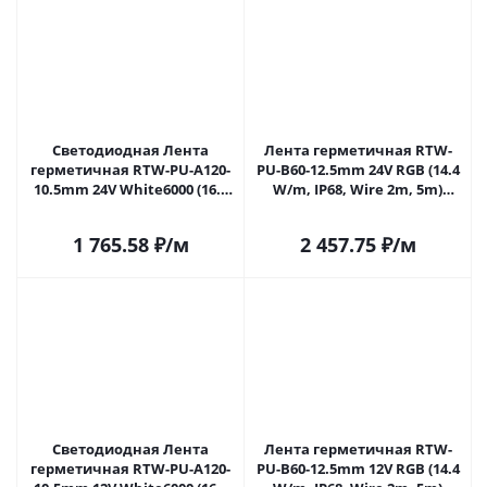
Светодиодная Лента
Лента герметичная RTW-
герметичная RTW-PU-A120-
PU-B60-12.5mm 24V RGB (14.4
10.5mm 24V White6000 (16.8
W/m, IP68, Wire 2m, 5m)
W/m, IP68, 2835, 5m) (Arlight,
(Arlight, -) 029515(3) в Москве
-) 029391(2) в Москве
1 765.58
₽
/м
2 457.75
₽
/м
Светодиодная Лента
Лента герметичная RTW-
герметичная RTW-PU-A120-
PU-B60-12.5mm 12V RGB (14.4