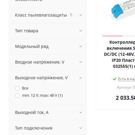
Класс пылевлагозащиты
?
Тип товара
Контроллер
Модельный ряд
включения S
DC/DC (12-48V, 
IP20 Пласт
Входное напряжение, V
032555(1)
Выходное напряжение, V
Есть в на
Артикул: 
Все
min: 12 V; max: 48 V (
1
)
2 033.5
Выходной ток, A
Тип подключения