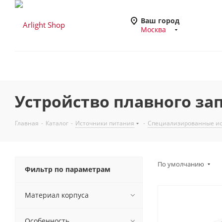
Ваш город
Москва
Устройство плавного зап
Главная
-
Каталог
-
Источники питания
-
Специализированные ис
По умолчанию
Фильтр по параметрам
Материал корпуса
Особенность