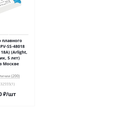
 плавного
PV-SS-48018
18A) (Arlight,
ик, 5 лет)
 в Москве
личии (200)
032555(1)
0
₽
/шт