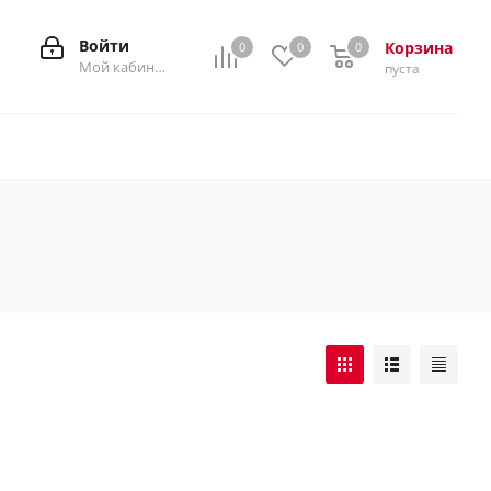
Войти
Корзина
0
0
0
0
Мой кабинет
пуста