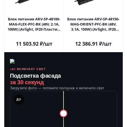
Блок питания ARV-SP-48100-
Блок питания ARV-SP-48150-
MAG-FLEX-PFC-BK (48V, 2.1A,
MAG-ORIENT-PFC-BK (48V,
100W) (Arlight, IP20 Пластик,
3.1A, 150W) (Arlight, IP20
5 лет) 039917 в Москве
Пластик, 5 лет) 042920 в
Москве
11 503.92
₽
/шт
12 386.91
₽
/шт
AI ВКЛЮЧАЕТ СВЕТ
Подсветка фасада
за 30 секунд
Загрузите фото — потяните ползунок и включите свет
ЛЕ
ДО