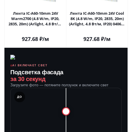
Лента IC-A60-10mm 24V
Лента IC-A60-10mm 24V Cool
Warm2700 (4.8 W/m, IP20,
8K (4.8 W/m, IP20, 2835, 20m)
2835, 20m) (Arlight, 4.8 Вт/м,
(Arlight, 4.8 Вт/м, IP20) 040665
IP20) 040671 в Москве
в Москве
927.68
₽
/м
927.68
₽
/м
AI ВКЛЮЧАЕТ СВЕТ
Подсветка фасада
за 30 секунд
Загрузите фото — потяните ползунок и включите свет
ЛЕ
ДО