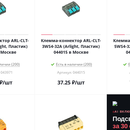
тор ARL-CLT-
Клемма-коннектор ARL-CLT-
Клемма-
ght, Пластик)
3WS4-32A (Arlight, Пластик)
5WS4-32
 Москве
044015 в Москве
0
личии (200)
Есть в наличии (200)
Е
 043971
Артикул: 044015
₽
/шт
37.25
₽
/шт
AI ВКЛ
Подс
за 30