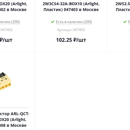
X20 (Arlight,
2W3CS4-32A-BOX10 (Arlight,
2WS2.5
402 в Москве
Пластик) 047403 в Москве
Пласти
личии (200)
Есть в наличии (200)
Е
 047402
Артикул: 047403
₽
/шт
102.25
₽
/шт
тор ARL-QCT-
X20 (Arlight,
408 в Москве