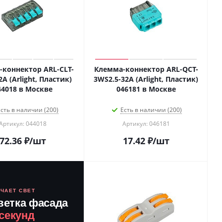
коннектор ARL-CLT-
Клемма-коннектор ARL-QCT-
A (Arlight, Пластик)
3WS2.5-32A (Arlight, Пластик)
44018 в Москве
046181 в Москве
сть в наличии (200)
Есть в наличии (200)
Артикул: 044018
Артикул: 046181
72.36
₽
/шт
17.42
₽
/шт
ЮЧАЕТ СВЕТ
ветка фасада
 секунд