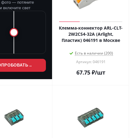
е фото — потяните
и включите свет
Клемма-коннектор ARL-CLT-
2W2CS4-32A (Arlight,
Пластик) 046191 в Москве
Есть в наличии (200)
Артикул: 046191
ОПРОБОВАТЬ
→
67.75
₽
/шт