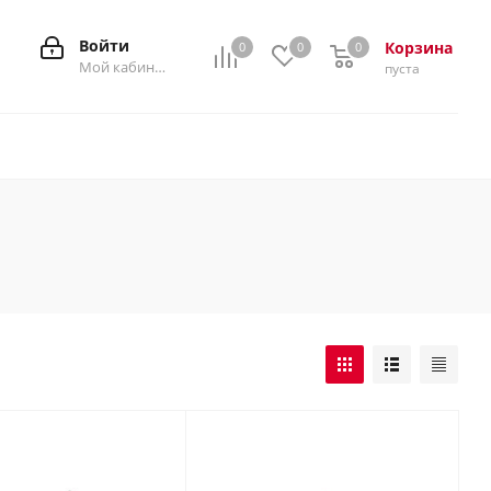
Войти
Корзина
0
0
0
0
Мой кабинет
пуста