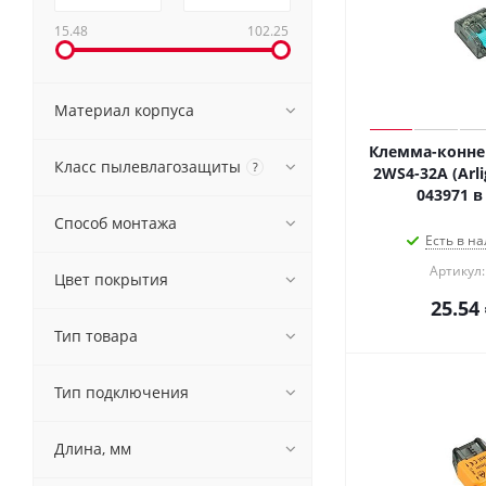
15.48
102.25
Материал корпуса
Клемма-коннек
Класс пылевлагозащиты
?
2WS4-32A (Arli
043971 в
Способ монтажа
Есть в на
Артикул:
Цвет покрытия
25.54
Тип товара
Тип подключения
Длина, мм