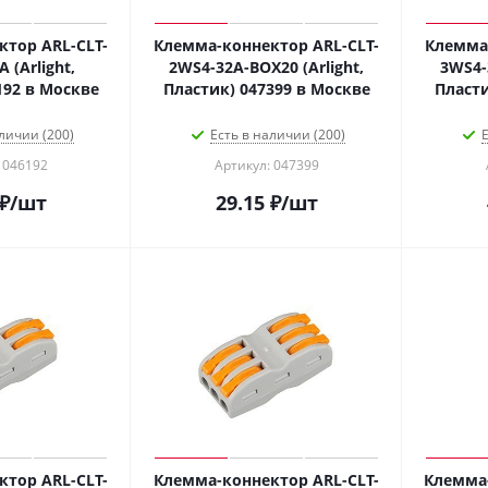
тор ARL-CLT-
Клемма-коннектор ARL-CLT-
Клемма-
 (Arlight,
2WS4-32A-BOX20 (Arlight,
3WS4-
192 в Москве
Пластик) 047399 в Москве
Пласти
личии (200)
Есть в наличии (200)
Е
 046192
Артикул: 047399
₽
/шт
29.15
₽
/шт
тор ARL-CLT-
Клемма-коннектор ARL-CLT-
Клемма-