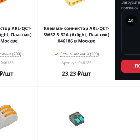
Загрузит
ползунок 
ПОСЛЕ
ДО
тор ARL-QCT-
Клемма-коннектор ARL-QCT-
ight, Пластик)
5WS2.5-32A (Arlight, Пластик)
 Москве
046186 в Москве
личии (200)
Есть в наличии (200)
 046185
Артикул: 046186
П
₽
/шт
23.23
₽
/шт