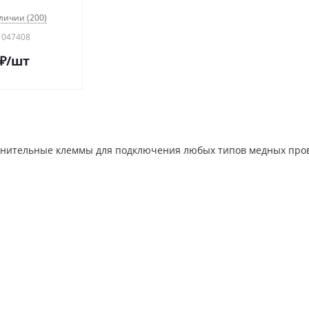
личии (200)
 047408
₽
/шт
нительные клеммы для подключения любых типов медных прово