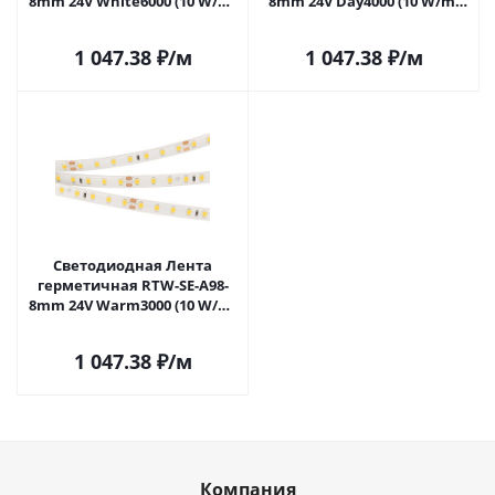
8mm 24V White6000 (10 W/m,
8mm 24V Day4000 (10 W/m,
IP65, 2835, 5m) (Arlight, 10 Вт/
IP65, 2835, 5m) (Arlight, -)
м, IP65) 021875(2) в Москве
021876(2) в Москве
1 047.38
₽
/м
1 047.38
₽
/м
Светодиодная Лента
герметичная RTW-SE-A98-
8mm 24V Warm3000 (10 W/m,
IP65, 2835, 5m) (Arlight, -)
021877(2) в Москве
1 047.38
₽
/м
Компания