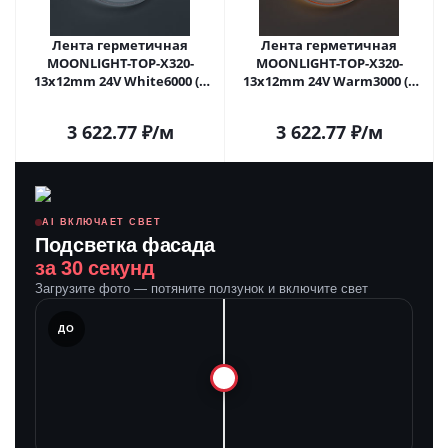
Лента герметичная
Лента герметичная
MOONLIGHT-TOP-X320-
MOONLIGHT-TOP-X320-
13x12mm 24V White6000 (5
13x12mm 24V Warm3000 (5
W/m, IP67, sauna, 15m, wire
W/m, IP67, sauna, 15m, wire
x2) (Arlight, Вывод вниз, 3
x2) (Arlight, Вывод вниз, 3
3 622.77
₽
/м
3 622.77
₽
/м
года)
года)
AI ВКЛЮЧАЕТ СВЕТ
Подсветка фасада
за 30 секунд
Загрузите фото — потяните ползунок и включите свет
ЛЕ
ДО