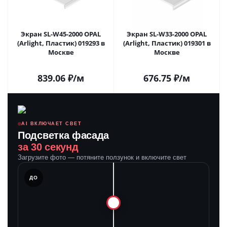
Экран SL-W45-2000 OPAL
Экран SL-W33-2000 OPAL
(Arlight, Пластик) 019293 в
(Arlight, Пластик) 019301 в
Москве
Москве
839.06
₽
/м
676.75
₽
/м
AI ВКЛЮЧАЕТ СВЕТ
Подсветка фасада
за 30 секунд
Загрузите фото — потяните ползунок и включите свет
ЛЕ
ДО