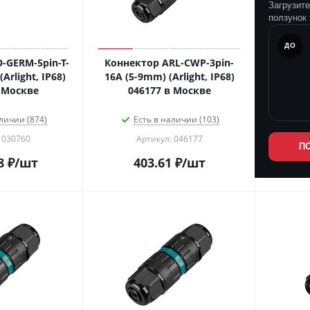
Загрузит
ползунок 
ПОСЛЕ
ДО
-GERM-5pin-T-
Коннектор ARL-CWP-3pin-
rlight, IP68)
16A (5-9mm) (Arlight, IP68)
 Москве
046177 в Москве
личии (874)
Есть в наличии (103)
 030760
Артикул: 046177
П
8
₽
/шт
403.61
₽
/шт