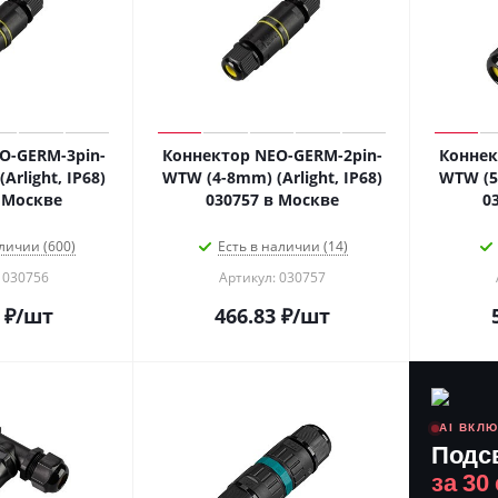
O-GERM-3pin-
Коннектор NEO-GERM-2pin-
Коннек
rlight, IP68)
WTW (4-8mm) (Arlight, IP68)
WTW (5-
 Москве
030757 в Москве
0
личии (600)
Есть в наличии (14)
 030756
Артикул: 030757
₽
/шт
466.83
₽
/шт
AI ВКЛ
Подс
за 30