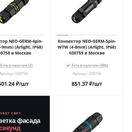
тор NEO-GERM-4pin-
Коннектор NEO-GERM-5pin-
9mm) (Arlight, IP68)
WTW (4-8mm) (Arlight, IP68)
30758 в Москве
030759 в Москве
Есть в наличии (2)
Есть в наличии (486)
Артикул: 030758
Артикул: 030759
501.24
₽
/шт
851.37
₽
/шт
ЮЧАЕТ СВЕТ
ветка фасада
 секунд