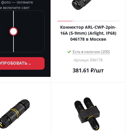
е фото — потяните
и включите свет
Коннектор ARL-CWP-2pin-
16A (5-9mm) (Arlight, IP68)
046178 в Москве
Есть в наличии (200)
Артикул: 046178
ОПРОБОВАТЬ
→
381.61
₽
/шт