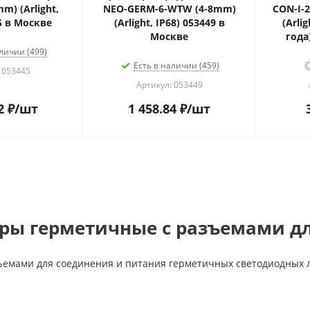
m) (Arlight,
NEO-GERM-6-WTW (4-8mm)
CON-I-2
5 в Москве
(Arlight, IP68) 053449 в
(Arli
Москве
года
личии (499)
Есть в наличии (459)
 053445
Артикул: 053449
2
₽
/шт
1 458.84
₽
/шт
ры герметичные с разъемами для
ъемами для соединения и питания герметичных светодиодных л