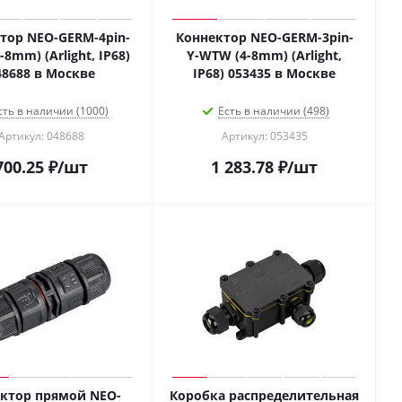
тор NEO-GERM-4pin-
Коннектор NEO-GERM-3pin-
8mm) (Arlight, IP68)
Y-WTW (4-8mm) (Arlight,
48688 в Москве
IP68) 053435 в Москве
сть в наличии (1000)
Есть в наличии (498)
Артикул: 048688
Артикул: 053435
700.25
₽
/шт
1 283.78
₽
/шт
ктор прямой NEO-
Коробка распределительная