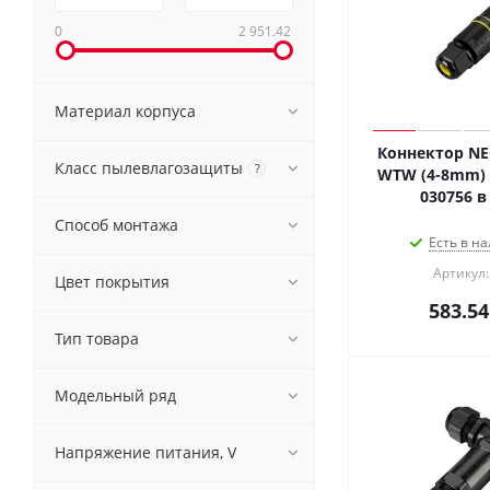
0
2 951.42
Материал корпуса
Коннектор NE
Класс пылевлагозащиты
?
WTW (4-8mm) (A
030756 в
Способ монтажа
Есть в на
Артикул:
Цвет покрытия
583.54
Тип товара
Модельный ряд
Напряжение питания, V