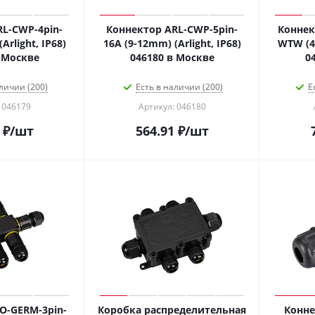
L-CWP-4pin-
Коннектор ARL-CWP-5pin-
Коннек
Arlight, IP68)
16A (9-12mm) (Arlight, IP68)
WTW (4-
 Москве
046180 в Москве
0
личии (200)
Есть в наличии (200)
Е
 046179
Артикул: 046180
₽
/шт
564.91
₽
/шт
O-GERM-3pin-
Коробка распределительная
Конне