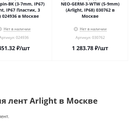
pin-BK (3-7mm, IP67)
NEO-GERM-3-WTW (5-9mm)
ght, IP67 Пластик, 3
(Arlight, IP68) 030762 в
) 024936 в Москве
Москве
Нет в наличии
Нет в наличии
Артикул: 024936
Артикул: 030762
351.32
₽
/шт
1 283.78
₽
/шт
 лент Arlight в Москве
ент.