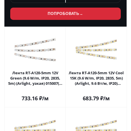
ПОПРОБОВАТЬ
→
Лента RT-A120-5mm 12V
Лента RT-A120-5mm 12V Cool
Green (9.6 W/m, IP20, 2835,
15K (9.6 W/m, IP20, 2835, 5m)
5m) (Arlight, узкая) 015007(2)
(Arlight, 9.6 Вт/м, IP20)
в Москве
015212(2) в Москве
733.16
₽
/м
683.79
₽
/м