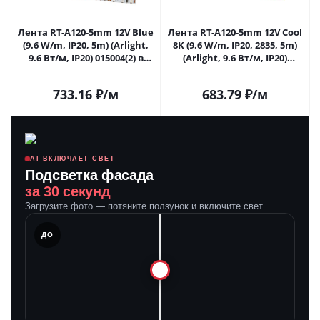
Лента RT-A120-5mm 12V Blue
Лента RT-A120-5mm 12V Cool
(9.6 W/m, IP20, 5m) (Arlight,
8K (9.6 W/m, IP20, 2835, 5m)
9.6 Вт/м, IP20) 015004(2) в
(Arlight, 9.6 Вт/м, IP20)
Москве
015005(2) в Москве
733.16
₽
/м
683.79
₽
/м
AI ВКЛЮЧАЕТ СВЕТ
Подсветка фасада
за 30 секунд
Загрузите фото — потяните ползунок и включите свет
ЛЕ
ДО