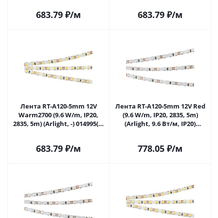
683.79
₽
/м
683.79
₽
/м
Лента RT-A120-5mm 12V
Лента RT-A120-5mm 12V Red
Warm2700 (9.6 W/m, IP20,
(9.6 W/m, IP20, 2835, 5m)
2835, 5m) (Arlight, -) 014995(2)
(Arlight, 9.6 Вт/м, IP20)
в Москве
015001(2) в Москве
683.79
₽
/м
778.05
₽
/м