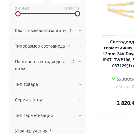
2 414.69
2 820.43
Класс пылевлагозащиты
?
Светодиод
Типоразмер светодиода
?
герметичная 
12mm 24V Day4
IP67, TWP100, 5
Плотность светодиодов,
?
037129(1)
шт/м
Есть в на
Тип товара
Артикул: 
Серия ленты
2 820.
Тип герметизации
Угол излучения, °