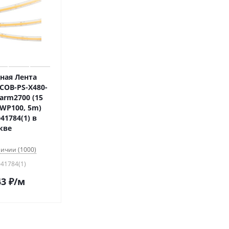
ная Лента
COB-PS-X480-
rm2700 (15
TWP100, 5m)
 041784(1) в
кве
личии (1000)
041784(1)
43
₽
/м