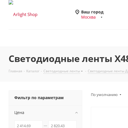
Ваш город
Москва
Светодиодные ленты X480
Главная
-
Каталог
-
Светодиодные ленты
-
Светодиодные ленты Дл
По умолчанию
Фильтр по параметрам
Цена