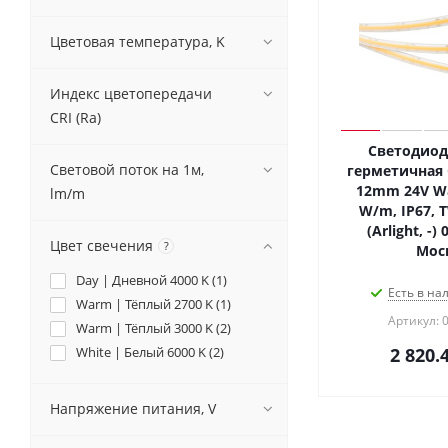
Цветовая температура, K
Индекс цветопередачи
CRI (Ra)
Светодиод
Световой поток на 1м,
герметичная 
12mm 24V Wa
lm/m
W/m, IP67, 
(Arlight, -)
Цвет свечения
?
Мос
Day | Дневной 4000 K (
1
)
Есть в на
Warm | Тёплый 2700 K (
1
)
Артикул: 
Warm | Тёплый 3000 K (
2
)
White | Белый 6000 K (
2
)
2 820.
Напряжение питания, V