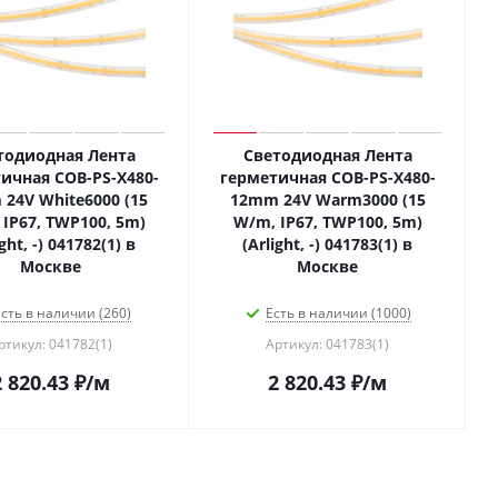
тодиодная Лента
Светодиодная Лента
ичная COB-PS-X480-
герметичная COB-PS-X480-
24V White6000 (15
12mm 24V Warm3000 (15
IP67, TWP100, 5m)
W/m, IP67, TWP100, 5m)
ight, -) 041782(1) в
(Arlight, -) 041783(1) в
Москве
Москве
сть в наличии (260)
Есть в наличии (1000)
ртикул: 041782(1)
Артикул: 041783(1)
2 820.43
₽
/м
2 820.43
₽
/м