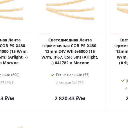
ная Лента
Светодиодная Лента
Све
COB-PS-X480-
герметичная COB-PS-X480-
гермет
000 (15 W/m,
12mm 24V White6000 (15
12mm 
m) (Arlight, -)
W/m, IP67, CSP, 5m) (Arlight,
W/m, 
 в Москве
-) 041782 в Москве
(Arl
личии (890)
Есть в наличии (55)
Е
037129(1)
Артикул: 041782
А
43
₽
/м
2 820.43
₽
/м