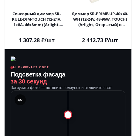
Сенсорный диммер SR-
Диммер SR-PRIME-UP-40x40-
RULE-DIM-TOUCH (12-24V,
WH (12-24V, 48-96W, TOUCH)
1x8A, 46x8mm) (Arlight,
(Arlight, Открытый) в
Открытый) 036205 в Москве
Москве
1 307.28
₽
/шт
2 412.73
₽
/шт
AI ВКЛЮЧАЕТ СВЕТ
Подсветка фасада
за 30 секунд
Загрузите фото — потяните ползунок и включите свет
ЛЕ
ДО