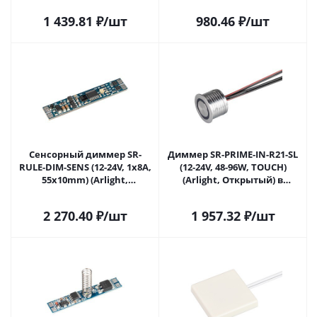
1 439.81
₽
/шт
980.46
₽
/шт
Сенсорный диммер SR-
Диммер SR-PRIME-IN-R21-SL
RULE-DIM-SENS (12-24V, 1x8A,
(12-24V, 48-96W, TOUCH)
55x10mm) (Arlight,
(Arlight, Открытый) в
Открытый) 036159 в Москве
Москве
2 270.40
₽
/шт
1 957.32
₽
/шт