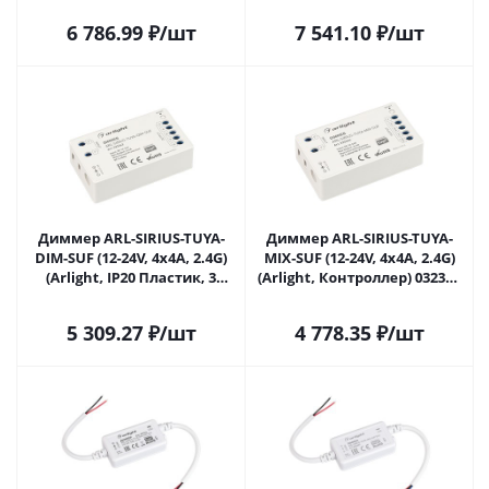
Пластик, 5 лет) 031679(1) в
6 786.99
₽
/шт
7 541.10
₽
/шт
Москве
Диммер ARL-SIRIUS-TUYA-
Диммер ARL-SIRIUS-TUYA-
DIM-SUF (12-24V, 4x4A, 2.4G)
MIX-SUF (12-24V, 4x4A, 2.4G)
(Arlight, IP20 Пластик, 3
(Arlight, Контроллер) 032343
года) 032342 в Москве
в Москве
5 309.27
₽
/шт
4 778.35
₽
/шт