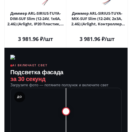
Диммер ARL-SIRIUS-TUYA-
Диммер ARL-SIRIUS-TUYA-
DIM-SUF Slim (12-24V, 1x6A,
MIX-SUF Slim (12-24V, 2x3A,
2.4G) (Arlight, IP20 Пластик, 3
2.4G) (Arlight, Контроллер)
года) 032346 в Москве
032347 в Москве
3 981.96
₽
/шт
3 981.96
₽
/шт
AI ВКЛЮЧАЕТ СВЕТ
Подсветка фасада
за 30 секунд
Загрузите фото — потяните ползунок и включите свет
ЛЕ
ДО