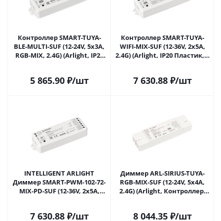
Контроллер SMART-TUYA-
Контроллер SMART-TUYA-
BLE-MULTI-SUF (12-24V, 5x3A,
WIFI-MIX-SUF (12-36V, 2x5A,
RGB-MIX, 2.4G) (Arlight, IP20
2.4G) (Arlight, IP20 Пластик, 5
Пластик, 5 лет) 033001 в
лет) 034501 в Москве
Москве
5 865.90
₽
/шт
7 630.88
₽
/шт
INTELLIGENT ARLIGHT
Диммер ARL-SIRIUS-TUYA-
Диммер SMART-PWM-102-72-
RGB-MIX-SUF (12-24V, 5x4A,
MIX-PD-SUF (12-36V, 2x5A,
2.4G) (Arlight, Контроллер)
TUYA Wi-Fi, 2.4G) (IARL,
035807 в Москве
Контроллер) 034501(1) в
7 630.88
₽
/шт
8 044.35
₽
/шт
Москве