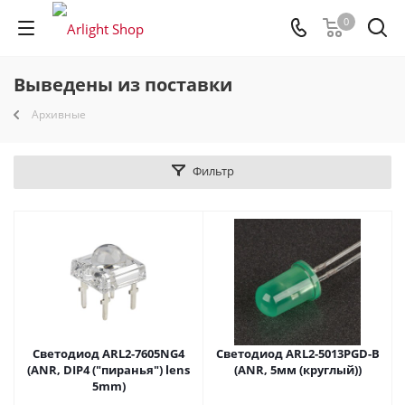
0
Выведены из поставки
Архивные
Фильтр
Светодиод ARL2-7605NG4
Светодиод ARL2-5013PGD-B
(ANR, DIP4 ("пиранья") lens
(ANR, 5мм (круглый))
5mm)