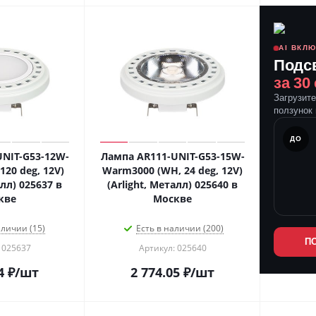
AI ВКЛ
Подс
за 30
Загрузит
ползунок 
ПОСЛЕ
ДО
NIT-G53-12W-
Лампа AR111-UNIT-G53-15W-
120 deg, 12V)
Warm3000 (WH, 24 deg, 12V)
алл) 025637 в
(Arlight, Металл) 025640 в
кве
Москве
аличии (15)
Есть в наличии (200)
П
 025637
Артикул: 025640
4
₽
/шт
2 774.05
₽
/шт