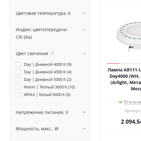
Цветовая температура, K
Индекс цветопередачи
CRI (Ra)
Цвет свечения
?
Day | Дневной 4000 K (
9
)
Лампа AR111-U
Day | Дневной 4500 K (
4
)
Day4000 (WH, 
Day | Дневной 5000 K (
2
)
(Arlight, Мет
Warm | Тёплый 3000 K (
10
)
Мос
White | Белый 6000 K (
6
)
Есть в н
Артикул:
Напряжение питания, V
2 094.5
Мощность, макс., W