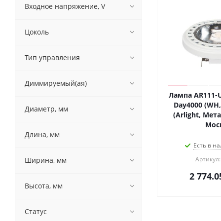
Входное напряжение, V
Цоколь
Тип управления
Диммируемый(ая)
Лампа AR111-U
Day4000 (WH, 
Диаметр, мм
(Arlight, Мет
Мос
Длина, мм
Есть в на
Артикул:
Ширина, мм
2 774.0
Высота, мм
Статус