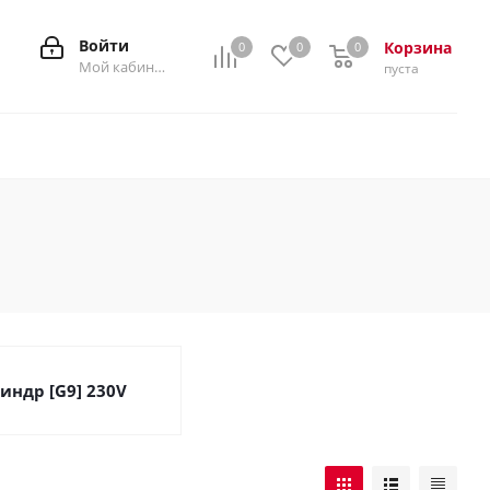
Войти
Корзина
0
0
0
0
Мой кабинет
пуста
индр [G9] 230V