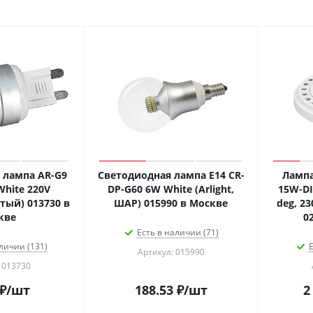
 лампа AR-G9
Светодиодная лампа E14 CR-
Лампа
White 220V
DP-G60 6W White (Arlight,
15W-DI
ытый) 013730 в
ШАР) 015990 в Москве
deg, 23
кве
0
Есть в наличии (71)
личии (131)
Е
Артикул: 015990
 013730
₽
/шт
188.53
₽
/шт
2