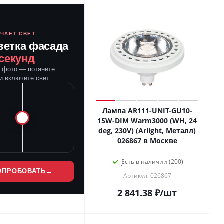
ЮЧАЕТ СВЕТ
ветка фасада
 секунд
е фото — потяните
и включите свет
Лампа AR111-UNIT-GU10-
15W-DIM Warm3000 (WH, 24
deg, 230V) (Arlight, Металл)
026867 в Москве
Есть в наличии (200)
ОПРОБОВАТЬ
→
Артикул: 026867
2 841.38
₽
/шт