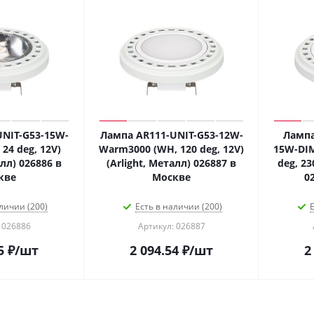
NIT-G53-15W-
Лампа AR111-UNIT-G53-12W-
Лампа
24 deg, 12V)
Warm3000 (WH, 120 deg, 12V)
15W-DIM
алл) 026886 в
(Arlight, Металл) 026887 в
deg, 23
кве
Москве
0
личии (200)
Есть в наличии (200)
Е
 026886
Артикул: 026887
5
₽
/шт
2 094.54
₽
/шт
2