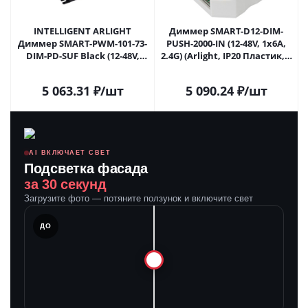
INTELLIGENT ARLIGHT
Диммер SMART-D12-DIM-
Диммер SMART-PWM-101-73-
PUSH-2000-IN (12-48V, 1x6A,
DIM-PD-SUF Black (12-48V,
2.4G) (Arlight, IP20 Пластик, 5
1x20A, 2.4G) (IARL, IP20
лет) 028289 в Москве
Металл, 5 лет) 028175(1) в
5 063.31
₽
/шт
5 090.24
₽
/шт
Москве
AI ВКЛЮЧАЕТ СВЕТ
Подсветка фасада
за 30 секунд
Загрузите фото — потяните ползунок и включите свет
ЛЕ
ДО