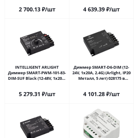
2 700.13
₽
/шт
4 639.39
₽
/шт
INTELLIGENT ARLIGHT
Диммер SMART-D6-DIM (12-
Диммер SMART-PWM-101-83-
24V, 1x20A, 2.4G) (Arlight, IP20
DIM-SUF Black (12-48V, 1x20A,
Металл, 5 лет) 028175 в
Rotary, 2.4G) (IARL, IP20
Москве
Металл, 5 лет) 028174(1) в
5 279.31
₽
/шт
4 101.28
₽
/шт
Москве