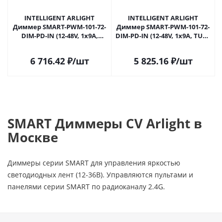
INTELLIGENT ARLIGHT
INTELLIGENT ARLIGHT
Диммер SMART-PWM-101-72-
Диммер SMART-PWM-101-72-
DIM-PD-IN (12-48V, 1x9A,
DIM-PD-IN (12-48V, 1x9A, TUYA
ZigBee, 2.4G) (IARL, IP20
Wi-Fi, 2.4G) (IARL, IP20
Пластик, 5 лет) 058220 в
Пластик, 5 лет) 059158 в
6 716.42
₽
/шт
5 825.16
₽
/шт
Москве
Москве
SMART Диммеры CV Arlight в
Москве
Диммеры серии SMART для управления яркостью
светодиодных лент (12-36В). Управляются пультами и
панелями серии SMART по радиоканалу 2.4G.