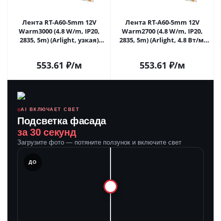
Лента RT-A60-5mm 12V
Лента RT-A60-5mm 12V
Warm3000 (4.8 W/m, IP20,
Warm2700 (4.8 W/m, IP20,
2835, 5m) (Arlight, узкая)
2835, 5m) (Arlight, 4.8 Вт/м,
028614(2) в Москве
IP20) 028615(2) в Москве
553.61
₽
/м
553.61
₽
/м
AI ВКЛЮЧАЕТ СВЕТ
Подсветка фасада
за 30 секунд
Загрузите фото — потяните ползунок и включите свет
ЛЕ
ДО