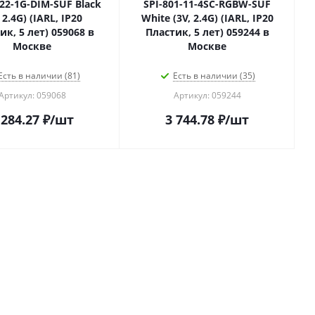
-22-1G-DIM-SUF Black
SPI-801-11-4SC-RGBW-SUF
 2.4G) (IARL, IP20
White (3V, 2.4G) (IARL, IP20
ик, 5 лет) 059068 в
Пластик, 5 лет) 059244 в
Москве
Москве
Есть в наличии (81)
Есть в наличии (35)
Артикул: 059068
Артикул: 059244
 284.27
₽
/шт
3 744.78
₽
/шт