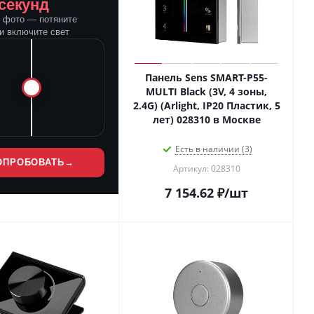
 секунд
е фото — потяните
и включите свет
Панель Sens SMART-P55-
MULTI Black (3V, 4 зоны,
2.4G) (Arlight, IP20 Пластик, 5
лет) 028310 в Москве
Есть в наличии (3)
ОПРОБОВАТЬ
→
Артикул: 028310
7 154.62
₽
/шт