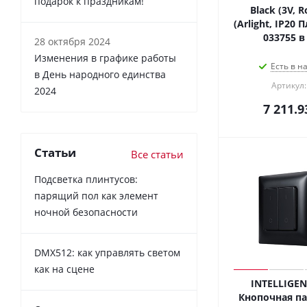
подарок к праздникам!
Black (3V, R
(Arlight, IP20 
033755 в
28 октября 2024
Изменения в графике работы
Есть в н
в День народного единства
Артикул:
2024
7 211.9
Статьи
Все статьи
Подсветка плинтусов:
парящий пол как элемент
ночной безопасности
DMX512: как управлять светом
как на сцене
INTELLIGEN
Кнопочная па