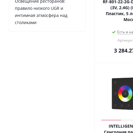
Освещение ресторанов:
RF-801-22-2G-
(3V, 2.4G) 
правило низкого UGR и
Пластик, 5 л
интимная атмосфера над
Мос
столиками
Есть в н
Артикул:
3 284.2
INTELLIGEN
Сенсорная па