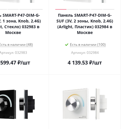
ь SMART-P47-DIM-G-
Панель SMART-P47-DIM-G-
, 1 зона, Knob, 2.4G)
SUF (3V, 2 зоны, Knob, 2.4G)
ht, Стекло) 032983 в
(Arlight, Пластик) 032984 в
Москве
Москве
Есть в наличии (48)
Есть в наличии (100)
Артикул: 032983
Артикул: 032984
 599.47
₽
/шт
4 139.53
₽
/шт