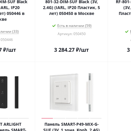
DIM-SUF Black
801-32-DIM-SUF Black (3V,
RF-801
(IARL, IP20
2.4G) (IARL, IP20 Пластик, 5
(3V,
ет) 050446 в
лет) 050450 в Москве
Пласт
кве
Есть в наличии (59)
аличии (33)
Артикул: 050450
 050446
7
₽
/шт
3 284.27
₽
/шт
3
T ARLIGHT
Панель SMART-P49-MIX-G-
нель SMART-
SUF (3V, 1 зона, Knob, 2.4G)