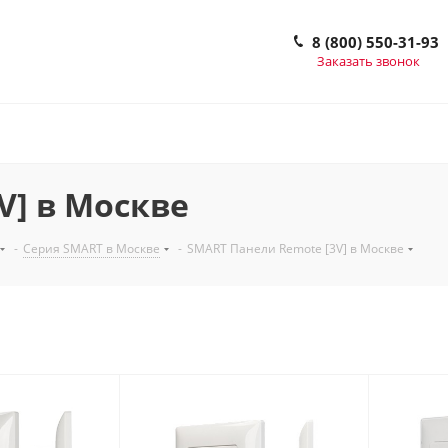
8 (800) 550-31-93
Заказать звонок
V] в Москве
-
Серия SMART в Москве
-
SMART Панели Remote [3V] в Москве