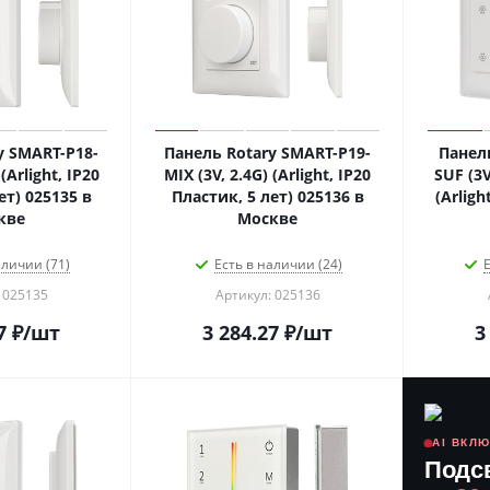
y SMART-P18-
Панель Rotary SMART-P19-
Панел
(Arlight, IP20
MIX (3V, 2.4G) (Arlight, IP20
SUF (3V
ет) 025135 в
Пластик, 5 лет) 025136 в
(Arligh
кве
Москве
аличии (71)
Есть в наличии (24)
Е
 025135
Артикул: 025136
7
₽
/шт
3 284.27
₽
/шт
3
AI ВКЛ
Подс