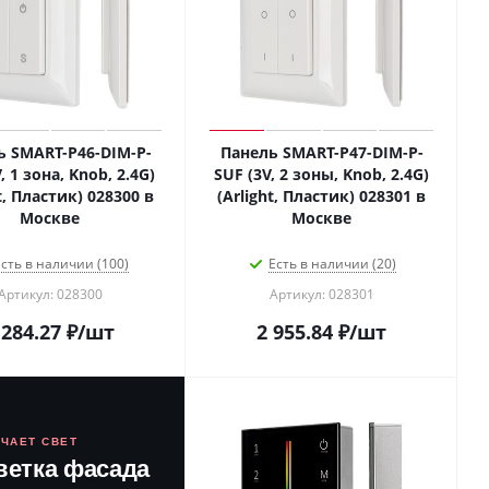
ь SMART-P46-DIM-P-
Панель SMART-P47-DIM-P-
, 1 зона, Knob, 2.4G)
SUF (3V, 2 зоны, Knob, 2.4G)
t, Пластик) 028300 в
(Arlight, Пластик) 028301 в
Москве
Москве
сть в наличии (100)
Есть в наличии (20)
Артикул: 028300
Артикул: 028301
 284.27
₽
/шт
2 955.84
₽
/шт
ЮЧАЕТ СВЕТ
ветка фасада