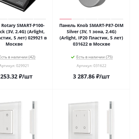
 Rotary SMART-P100-
Панель Knob SMART-P87-DIM
k (3V, 2.4G) (Arlight,
Silver (3V, 1 зона, 2.4G)
стик, 5 лет) 029921 в
(Arlight, IP20 Пластик, 5 лет)
Москве
031622 в Москве
Есть в наличии (42)
Есть в наличии (75)
Артикул: 029921
Артикул: 031622
 253.32
₽
/шт
3 287.86
₽
/шт