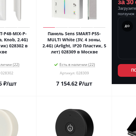
за 30
Загрузит
ползунок 
ПОСЛЕ
ДО
-P48-MIX-P-
Панель Sens SMART-P55-
а, Knob, 2.4G)
MULTI White (3V, 4 зоны,
тик) 028302 в
2.4G) (Arlight, IP20 Пластик, 5
кве
лет) 028309 в Москве
аличии (22)
Есть в наличии (22)
П
 028302
Артикул: 028309
6
₽
/шт
7 154.62
₽
/шт