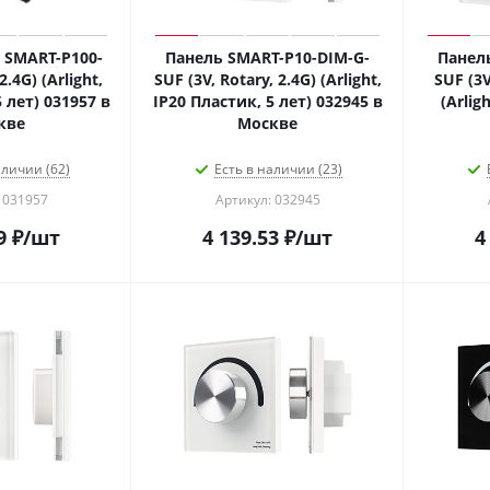
 SMART-P100-
Панель SMART-P10-DIM-G-
Панел
2.4G) (Arlight,
SUF (3V, Rotary, 2.4G) (Arlight,
SUF (3V
 лет) 031957 в
IP20 Пластик, 5 лет) 032945 в
(Arlig
кве
Москве
аличии (62)
Есть в наличии (23)
 031957
Артикул: 032945
9
₽
/шт
4 139.53
₽
/шт
4