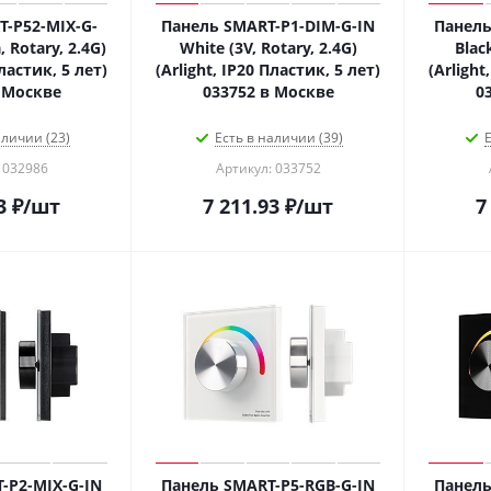
-P52-MIX-G-
Панель SMART-P1-DIM-G-IN
Панель
, Rotary, 2.4G)
White (3V, Rotary, 2.4G)
Black
Пластик, 5 лет)
(Arlight, IP20 Пластик, 5 лет)
(Arlight
 Москве
033752 в Москве
0
аличии (23)
Есть в наличии (39)
Е
 032986
Артикул: 033752
3
₽
/шт
7 211.93
₽
/шт
7
-P2-MIX-G-IN
Панель SMART-P5-RGB-G-IN
Панель