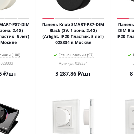
MART-P87-DIM
Панель Knob SMART-P87-DIM
Панель
 зона, 2.4G)
Black (3V, 1 зона, 2.4G)
DIM Blac
Пластик, 5 лет)
(Arlight, IP20 Пластик, 5 лет)
IP20 Пла
 Москве
028334 в Москве
личии (100)
Есть в наличии (97)
 028333
Артикул: 028334
6
₽
/шт
3 287.86
₽
/шт
8