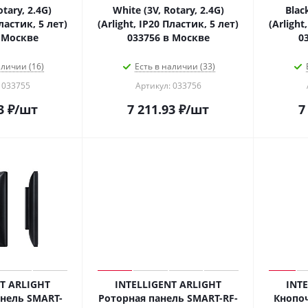
otary, 2.4G)
White (3V, Rotary, 2.4G)
Black
Пластик, 5 лет)
(Arlight, IP20 Пластик, 5 лет)
(Arlight
 Москве
033756 в Москве
0
аличии (16)
Есть в наличии (33)
 033755
Артикул: 033756
3
₽
/шт
7 211.93
₽
/шт
7
T ARLIGHT
INTELLIGENT ARLIGHT
INT
нель SMART-
Роторная панель SMART-RF-
Кнопоч