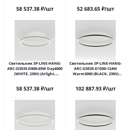
Москве
58 537.38
₽
/шт
52 683.65
₽
/шт
Светильник SP-LINE-HANG-
Светильник SP-LINE-HANG-
ARC-O3535-D800-65W Day4000
ARC-O3535-D1500-124W
(WHITE, 230V) (Arlight,
Warm3000 (BLACK, 230V)
Металл) 034008(1) в Москве
(Arlight, Металл) 034009(1) в
Москве
58 537.38
₽
/шт
102 887.93
₽
/шт