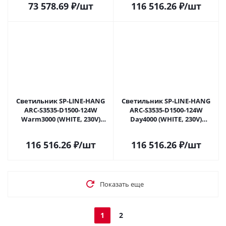
73 578.69
₽
/шт
116 516.26
₽
/шт
Светильник SP-LINE-HANG
Светильник SP-LINE-HANG
ARC-S3535-D1500-124W
ARC-S3535-D1500-124W
Warm3000 (WHITE, 230V)
Day4000 (WHITE, 230V)
(Arlight, Металл) 034054(1) в
(Arlight, Металл) 034056(1) в
Москве
Москве
116 516.26
₽
/шт
116 516.26
₽
/шт
Показать еще
1
2