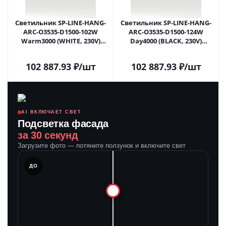
Светильник SP-LINE-HANG-
Светильник SP-LINE-HANG-
ARC-O3535-D1500-102W
ARC-O3535-D1500-124W
Warm3000 (WHITE, 230V)
Day4000 (BLACK, 230V)
(Arlight, Металл) 034010(2) в
(Arlight, Металл) 034011(1) в
Москве
Москве
102 887.93
₽
/шт
102 887.93
₽
/шт
AI ВКЛЮЧАЕТ СВЕТ
Подсветка фасада
за 30 секунд
Загрузите фото — потяните ползунок и включите свет
ЛЕ
ДО