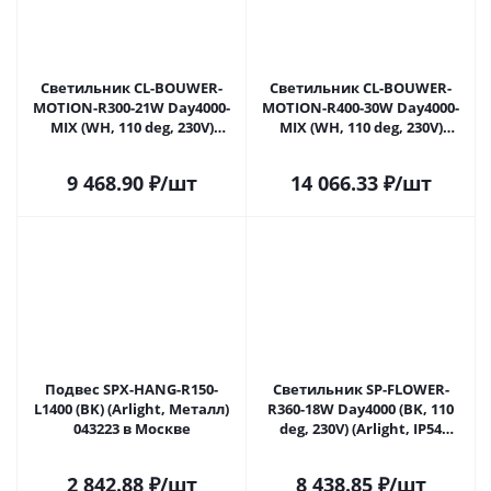
Светильник CL-BOUWER-
Светильник CL-BOUWER-
MOTION-R300-21W Day4000-
MOTION-R400-30W Day4000-
MIX (WH, 110 deg, 230V)
MIX (WH, 110 deg, 230V)
(Arlight, IP54 Пластик, 5 лет)
(Arlight, IP54 Пластик, 5 лет)
054761 в Москве
054762 в Москве
9 468.90
₽
/шт
14 066.33
₽
/шт
Подвес SPX-HANG-R150-
Светильник SP-FLOWER-
L1400 (BK) (Arlight, Металл)
R360-18W Day4000 (BK, 110
043223 в Москве
deg, 230V) (Arlight, IP54
Пластик, 3 года) 049801 в
Москве
2 842.88
₽
/шт
8 438.85
₽
/шт