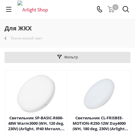
0
Для ЖКХ
Технический свет
Фильтр
Светильник SP-BASIC-R600-
Светильник CL-FRISBEE-
48W Warm3000 (WH, 120 deg,
MOTION-R250-12W Day4000
230V) (Arlight, IP40 Металл, 3
(WH, 180 deg, 230V) (Arlight,
года) 020524(1) в Москве
IP54 Пластик, 3 года) 030094