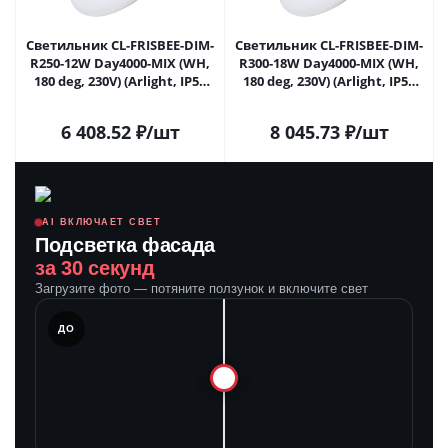
Светильник CL-FRISBEE-DIM-
Светильник CL-FRISBEE-DIM-
R250-12W Day4000-MIX (WH,
R300-18W Day4000-MIX (WH,
180 deg, 230V) (Arlight, IP54
180 deg, 230V) (Arlight, IP54
Пластик, 3 года) 030110 в
Пластик, 3 года) 030111 в
Москве
Москве
6 408.52
₽
/шт
8 045.73
₽
/шт
AI ВКЛЮЧАЕТ СВЕТ
Подсветка фасада
за 30 секунд
Загрузите фото — потяните ползунок и включите свет
ЛЕ
ДО