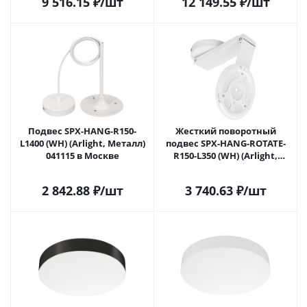
9 516.15
₽
/шт
12 149.55
₽
/шт
Подвес SPX-HANG-R150-
Жесткий поворотный
L1400 (WH) (Arlight, Металл)
подвес SPX-HANG-ROTATE-
041115 в Москве
R150-L350 (WH) (Arlight,
Металл) 041116 в Москве
2 842.88
₽
/шт
3 740.63
₽
/шт