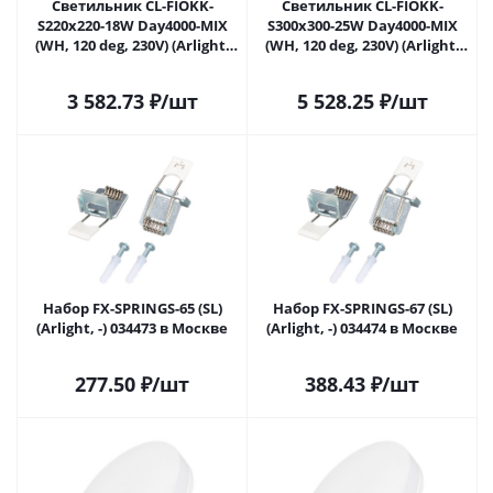
Светильник CL-FIOKK-
Светильник CL-FIOKK-
S220x220-18W Day4000-MIX
S300x300-25W Day4000-MIX
(WH, 120 deg, 230V) (Arlight,
(WH, 120 deg, 230V) (Arlight,
IP44 Пластик, 3 года) 034471
IP44 Пластик, 3 года) 034472
в Москве
в Москве
3 582.73
₽
/шт
5 528.25
₽
/шт
Набор FX-SPRINGS-65 (SL)
Набор FX-SPRINGS-67 (SL)
(Arlight, -) 034473 в Москве
(Arlight, -) 034474 в Москве
277.50
₽
/шт
388.43
₽
/шт