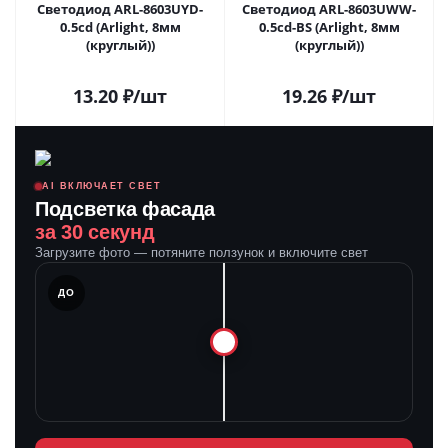
Светодиод ARL-8603UYD-
Светодиод ARL-8603UWW-
0.5cd (Arlight, 8мм
0.5cd-BS (Arlight, 8мм
(круглый))
(круглый))
13.20
₽
/шт
19.26
₽
/шт
AI ВКЛЮЧАЕТ СВЕТ
Подсветка фасада
за 30 секунд
Загрузите фото — потяните ползунок и включите свет
ЛЕ
ДО