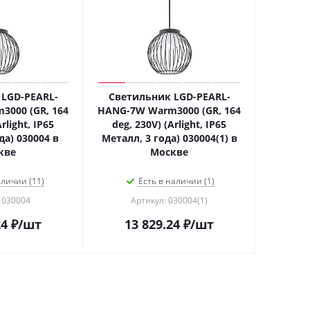
LGD-PEARL-
Светильник LGD-PEARL-
000 (GR, 164
HANG-7W Warm3000 (GR, 164
rlight, IP65
deg, 230V) (Arlight, IP65
да) 030004 в
Металл, 3 года) 030004(1) в
кве
Москве
аличии (11)
Есть в наличии (1)
 030004
Артикул: 030004(1)
24
₽
/шт
13 829.24
₽
/шт