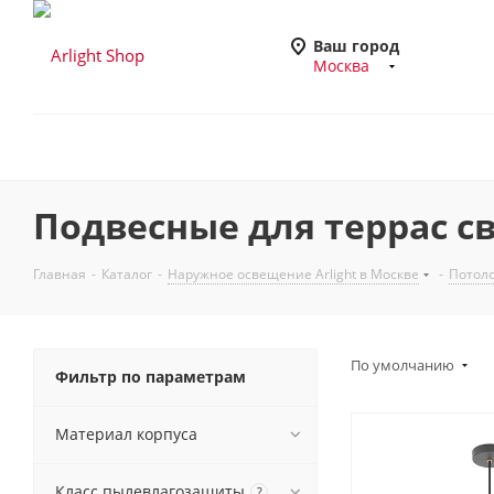
Ваш город
Москва
Подвесные для террас св
Главная
-
Каталог
-
Наружное освещение Arlight в Москве
-
Потоло
По умолчанию
Фильтр по параметрам
Материал корпуса
Класс пылевлагозащиты
?