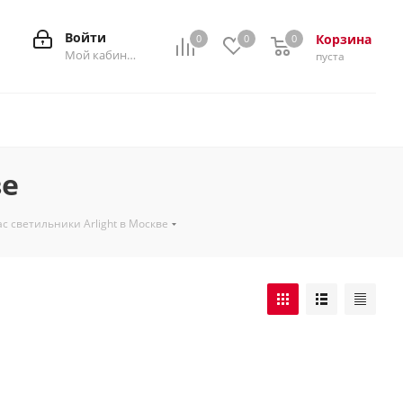
Войти
Корзина
0
0
0
0
Мой кабинет
пуста
ве
с светильники Arlight в Москве