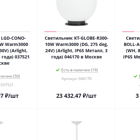
 LGD-CONO-
Светильник KT-GLOBE-R300-
Свети
7W Warm3000
10W Warm3000 (DG, 275 deg,
BOLL-A
30V) (Arlight,
24V) (Arlight, IP65 Металл, 3
(WH, 8
 года) 037521
года) 046170 в Москве
IP65 Ме
скве
Есть в наличии (19)
аличии (50)
Артикул: 046170
 037521
07
₽
/шт
23 432.47
₽
/шт
3