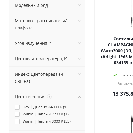
Модельный ряд
Материал рассеивателя/
плафона
Светильн
Угол излучения, °
CHAMPAGNE
Warm3000 (DG, 
(Arlight, IP65 
Цветовая температура, K
034165 в
Индекс цветопередачи
Есть в н
CRI (Ra)
Артикул:
13 375.
Цвет свечения
?
Day | Дневной 4000 K (
1
)
Warm | Тёплый 2700 K (
1
)
Warm | Тёплый 3000 K (
33
)