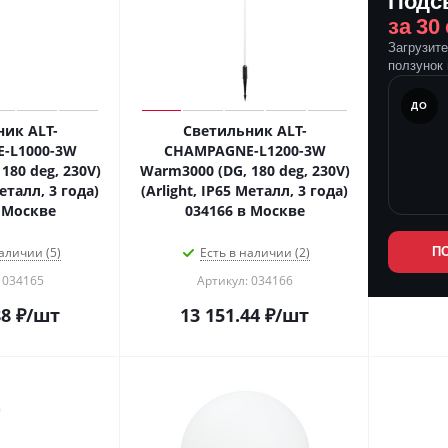
Подс
за 30
Загрузит
ползунок 
ПОСЛЕ
ДО
ик ALT-
Светильник ALT-
-L1000-3W
CHAMPAGNE-L1200-3W
180 deg, 230V)
Warm3000 (DG, 180 deg, 230V)
Металл, 3 года)
(Arlight, IP65 Металл, 3 года)
 Москве
034166 в Москве
аличии (5)
Есть в наличии (2)
П
 034165
Артикул: 034166
88
₽
/шт
13 151.44
₽
/шт