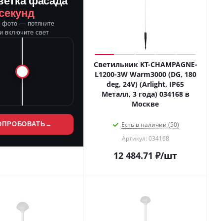
ветка фасада
 секунд
е фото — потяните
и включите свет
Светильник KT-CHAMPAGNE-
L1200-3W Warm3000 (DG, 180
deg, 24V) (Arlight, IP65
Металл, 3 года) 034168 в
Москве
ОПРОБОВАТЬ
→
Есть в наличии (50)
Артикул: 034168
12 484.71
₽
/шт