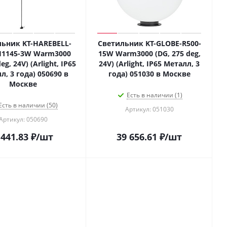
ьник KT-HAREBELL-
Светильник KT-GLOBE-R500-
H1145-3W Warm3000
15W Warm3000 (DG, 275 deg,
eg, 24V) (Arlight, IP65
24V) (Arlight, IP65 Металл, 3
л, 3 года) 050690 в
года) 051030 в Москве
Москве
Есть в наличии (1)
Есть в наличии (50)
Артикул: 051030
Артикул: 050690
 441.83
₽
/шт
39 656.61
₽
/шт