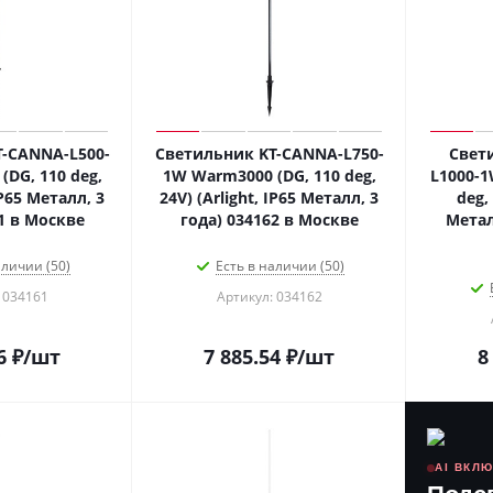
-CANNA-L500-
Светильник KT-CANNA-L750-
Свет
DG, 110 deg,
1W Warm3000 (DG, 110 deg,
L1000-1
IP65 Металл, 3
24V) (Arlight, IP65 Металл, 3
deg, 
1 в Москве
года) 034162 в Москве
Метал
аличии (50)
Есть в наличии (50)
 034161
Артикул: 034162
6
₽
/шт
7 885.54
₽
/шт
8
AI ВКЛ