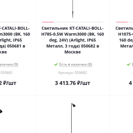
-CATALI-BOLL-
Светильник KT-CATALI-BOLL-
Светиль
3000 (BK, 160
H785-0.5W Warm3000 (BK, 160
H1075-
rlight, IP65
deg, 24V) (Arlight, IP65
160 deg
да) 050681 в
Металл, 3 года) 050682 в
Метал
кве
Москве
аличии (9)
Есть в наличии (8)
 050681
Артикул: 050682
2
₽
/шт
3 413.76
₽
/шт
4