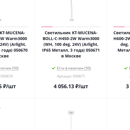
KT-MUCENA-
Светильник KT-MUCENA-
Светил
2W Warm3000
BOLL-C-H450-2W Warm3000
H600-2
24V) (Arlight,
(WH, 100 deg, 24V) (Arlight,
deg, 
 года) 050670
IP65 Металл, 3 года) 050671
Метал
скве
в Москве
аличии (50)
Есть в наличии (50)
 050670
Артикул: 050671
5
₽
/шт
4 056.13
₽
/шт
3