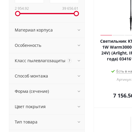
2 954.92
39 656.61
Материал корпуса
Светильник KT
Особенность
1W Warm3000 (
24V) (Arlight, 
года) 03416
Класс пылевлагозащиты
?
Есть в н
Способ монтажа
Артикул:
Форма (сечение)
7 156.5
Цвет покрытия
Тип товара