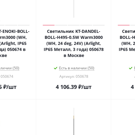
-ENOKI-BOLL-
Светильник KT-DANDEL-
Свети
rm3000 (WH,
BOLL-H495-0.5W Warm3000
BOLL-H
(Arlight, IP65
(WH, 24 deg, 24V) (Arlight,
(WH, 2
да) 050674 в
IP65 Металл, 3 года) 050678
IP65 Ме
кве
в Москве
аличии (50)
Есть в наличии (50)
 050674
Артикул: 050678
5
₽
/шт
4 106.39
₽
/шт
4