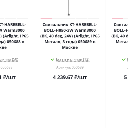
T-HAREBELL-
Светильник KT-HAREBELL-
Светил
W Warm3000
BOLL-H850-3W Warm3000
BOLL-
) (Arlight, IP65
(BK, 40 deg, 24V) (Arlight, IP65
(BK, 40 d
да) 050688 в
Металл, 3 года) 050689 в
Метал
кве
Москве
аличии (50)
Есть в наличии (12)
 050688
Артикул: 050689
1
₽
/шт
4 239.67
₽
/шт
5