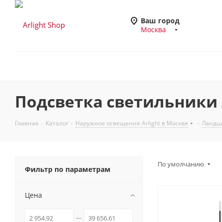
Ваш город
Москва
Подсветка светильники A
Главная
-
Каталог
-
Наружное освещение Arlight в Москве
-
Ландша
По умолчанию
Фильтр по параметрам
Цена