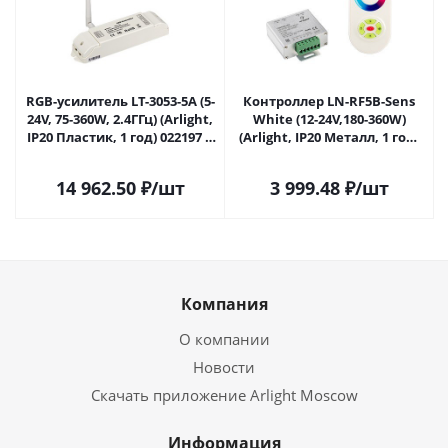
RGB-усилитель LT-3053-5A (5-
Контроллер LN-RF5B-Sens
24V, 75-360W, 2.4ГГц) (Arlight,
White (12-24V,180-360W)
IP20 Пластик, 1 год) 022197 в
(Arlight, IP20 Металл, 1 год)
Москве
016487 в Москве
14 962.50
₽
/шт
3 999.48
₽
/шт
Компания
О компании
Новости
Скачать приложение Arlight Moscow
Информация