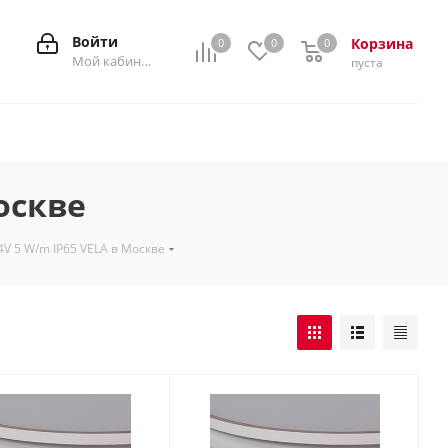
Войти
Корзина
0
0
0
0
Мой кабинет
пуста
оскве
V 5 W/m IP65 VELA в Москве