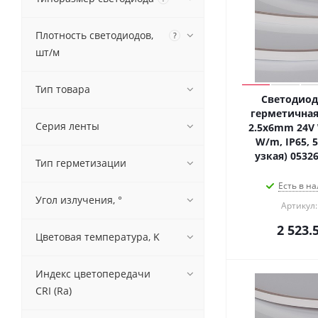
Плотность светодиодов,
?
шт/м
Тип товара
Светодиод
герметичная
Серия ленты
2.5x6mm 24V 
W/m, IP65, 5
узкая) 0532
Тип герметизации
Есть в на
Угол излучения, °
Артикул:
2 523.
Цветовая температура, K
Индекс цветопередачи
CRI (Ra)