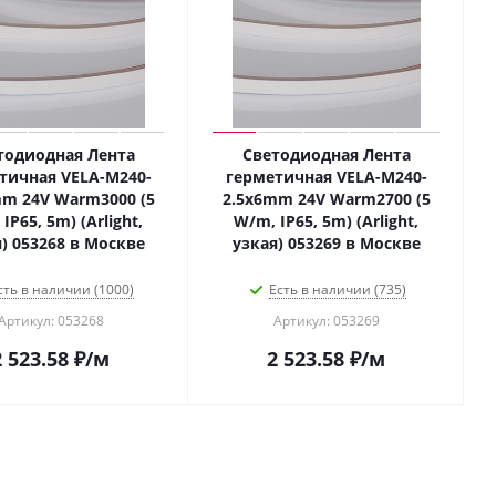
тодиодная Лента
Светодиодная Лента
тичная VELA-M240-
герметичная VELA-M240-
mm 24V Warm3000 (5
2.5x6mm 24V Warm2700 (5
IP65, 5m) (Arlight,
W/m, IP65, 5m) (Arlight,
) 053268 в Москве
узкая) 053269 в Москве
сть в наличии (1000)
Есть в наличии (735)
Артикул: 053268
Артикул: 053269
2 523.58
₽
/м
2 523.58
₽
/м