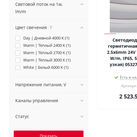
Световой поток на 1м,
lm/m
Цвет свечения
?
Day | Дневной 4000 K (
1
)
Светодиод
Warm | Тёплый 2400 K (
1
)
герметичная
2.5x6mm 24V 
Warm | Тёплый 2700 K (
1
)
W/m, IP65, 5
Warm | Тёплый 3000 K (
1
)
узкая) 0532
White | Белый 6000 K (
1
)
Есть в на
Напряжение питания, V
Артикул:
2 523.
Каналы управления
Статус