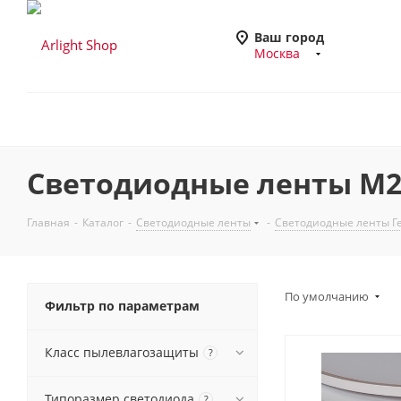
Ваш город
Москва
Светодиодные ленты M24
Главная
-
Каталог
-
Светодиодные ленты
-
Светодиодные ленты Ге
По умолчанию
Фильтр по параметрам
Класс пылевлагозащиты
?
Типоразмер светодиода
?