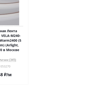
ная Лента
 VELA-M240-
Warm2400 (5
m) (Arlight,
70 в Москве
личии (345)
 053270
58
₽
/м