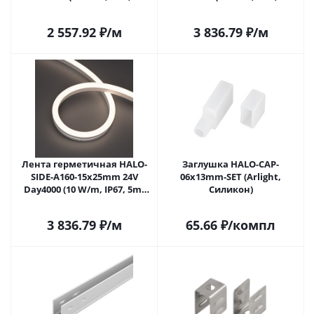
wire x1) (Arlight, Силикон, 3
wire x1) (Arlight, Силикон, 3
года)
года)
2 557.92
₽
/м
3 836.79
₽
/м
Лента герметичная HALO-
Заглушка HALO-CAP-
SIDE-A160-15x25mm 24V
06x13mm-SET (Arlight,
Day4000 (10 W/m, IP67, 5m,
Силикон)
wire x1) (Arlight, Вывод
прямой, 3 года)
3 836.79
₽
/м
65.66
₽
/компл