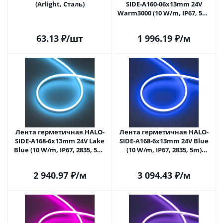
(Arlight, Сталь)
SIDE-A160-06x13mm 24V
Warm3000 (10 W/m, IP67, 5m,
wire x1) (Arlight, Вывод
прямой, 3 года)
63.13
₽
/шт
1 996.19
₽
/м
Лента герметичная HALO-
Лента герметичная HALO-
SIDE-A168-6x13mm 24V Lake
SIDE-A168-6x13mm 24V Blue
Blue (10 W/m, IP67, 2835, 5m)
(10 W/m, IP67, 2835, 5m)
(Arlight, Силикон)
(Arlight, Силикон)
2 940.97
₽
/м
3 094.43
₽
/м