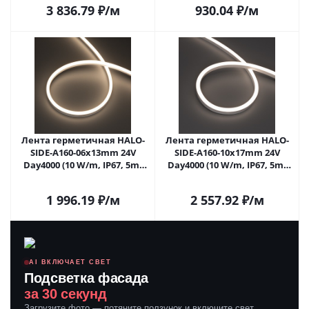
прямой, 3 года)
3 836.79
₽
/м
930.04
₽
/м
Лента герметичная HALO-
Лента герметичная HALO-
SIDE-A160-06x13mm 24V
SIDE-A160-10x17mm 24V
Day4000 (10 W/m, IP67, 5m,
Day4000 (10 W/m, IP67, 5m,
wire x1) (Arlight, Вывод
wire x1) (Arlight, Вывод
прямой, 3 года)
прямой, 3 года)
1 996.19
₽
/м
2 557.92
₽
/м
AI ВКЛЮЧАЕТ СВЕТ
Подсветка фасада
за 30 секунд
Загрузите фото — потяните ползунок и включите свет