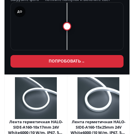
ЛЕ
ДО
ПОПРОБОВАТЬ
→
Лента герметичная HALO-
Лента герметичная HALO-
SIDE-A160-10x17mm 24V
SIDE-A160-15x25mm 24V
White6000 (10 W/m, IP67, 5m,
White6000 (10 W/m, IP67, 5m,