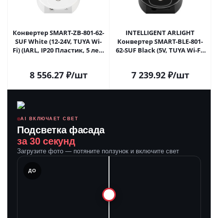
Конвертер SMART-ZB-801-62-
INTELLIGENT ARLIGHT
SUF White (12-24V, TUYA Wi-
Конвертер SMART-BLE-801-
Fi) (IARL, IP20 Пластик, 5 лет)
62-SUF Black (5V, TUYA Wi-Fi)
037436 в Москве
(IARL, IP20 Пластик, 5 лет)
039309 в Москве
8 556.27
₽
/шт
7 239.92
₽
/шт
AI ВКЛЮЧАЕТ СВЕТ
Подсветка фасада
за 30 секунд
Загрузите фото — потяните ползунок и включите свет
ЛЕ
ДО