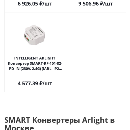
6 926.05
₽
/шт
9 506.96
₽
/шт
INTELLIGENT ARLIGHT
Конвертер SMART-RF-101-82-
PD-IN (230V, 2.4G) (IARL, IP20
Пластик, 5 лет) 054189 в
Москве
4 577.39
₽
/шт
SMART Конвертеры Arlight в
Москве