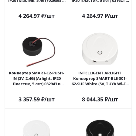
IP20 Пластик, 5 лет) 029895 в
IP20 Пластик, 5 лет) 031621 в
Москве
Москве
4 264.97
₽
/шт
4 264.97
₽
/шт
Конвертер SMART-C2-PUSH-
INTELLIGENT ARLIGHT
IN (3V, 2.4G) (Arlight, IP20
Конвертер SMART-BLE-801-
Пластик, 5 лет) 032943 в
62-SUF White (5V, TUYA Wi-Fi)
Москве
(IARL, IP20 Пластик, 5 лет)
037434 в Москве
3 357.59
₽
/шт
8 044.35
₽
/шт