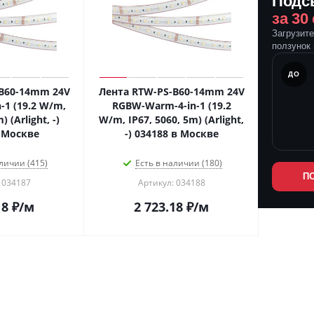
Подс
за 30
Загрузит
ползунок 
ПОСЛЕ
ДО
B60-14mm 24V
Лента RTW-PS-B60-14mm 24V
-1 (19.2 W/m,
RGBW-Warm-4-in-1 (19.2
) (Arlight, -)
W/m, IP67, 5060, 5m) (Arlight,
 Москве
-) 034188 в Москве
личии (415)
Есть в наличии (180)
П
 034187
Артикул: 034188
18
₽
/м
2 723.18
₽
/м