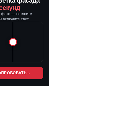
ветка фасада
 секунд
е фото — потяните
и включите свет
ОПРОБОВАТЬ
→