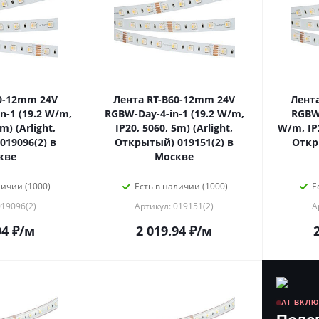
0-12mm 24V
Лента RT-B60-12mm 24V
Лент
n-1 (19.2 W/m,
RGBW-Day-4-in-1 (19.2 W/m,
RGBW-
m) (Arlight,
IP20, 5060, 5m) (Arlight,
W/m, IP2
19096(2) в
Открытый) 019151(2) в
Откр
кве
Москве
личии (1000)
Есть в наличии (1000)
Е
019096(2)
Артикул: 019151(2)
А
94
₽
/м
2 019.94
₽
/м
AI ВКЛ