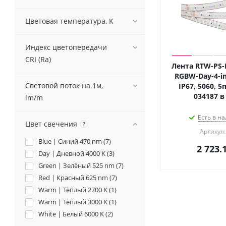
Цветовая температура, K
Индекс цветопередачи
CRI (Ra)
Лента RTW-PS-
RGBW-Day-4-in
Световой поток на 1м,
IP67, 5060, 5m
034187 в
lm/m
Есть в на
Цвет свечения
?
Артикул:
Blue | Синий 470 nm (
7
)
2 723.
Day | Дневной 4000 K (
3
)
Green | Зелёный 525 nm (
7
)
Red | Красный 625 nm (
7
)
Warm | Тёплый 2700 K (
1
)
Warm | Тёплый 3000 K (
1
)
White | Белый 6000 K (
2
)