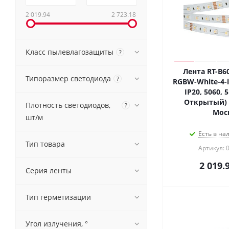
2 019.94
2 723.18
Класс пылевлагозащиты
?
Лента RT-B6
Типоразмер светодиода
?
RGBW-White-4-i
IP20, 5060, 5
Открытый) 0
Плотность светодиодов,
?
Мос
шт/м
Есть в на
Тип товара
Артикул: 
2 019.
Серия ленты
Тип герметизации
Угол излучения, °