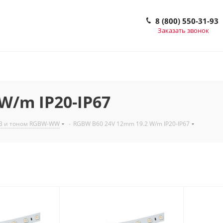
8 (800) 550-31-93
Заказать звонок
W/m IP20-IP67
GB и тоном RGBW-WW
-
RGBW B60 24V 12mm 19.2 W/m IP20-IP67