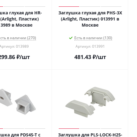
шка глухая для HR-
Заглушка глухая для PHS-3X
(Arlight, Пластик)
(Arlight, Пластик) 013991 в
013989 в Москве
Москве
сть в наличии (270)
Есть в наличии (130)
Артикул: 013989
Артикул: 013991
299.86
₽
/шт
481.43
₽
/шт
шка для PDS45-T с
Заглушка для PLS-LOCK-H25-