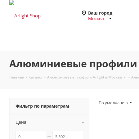
Ваш город
Москва
Алюминиевые профили За
Главная
-
Каталог
-
Алюминиевые профили Arlight в Москве
-
Алю
По умолчанию
Фильтр по параметрам
Цена