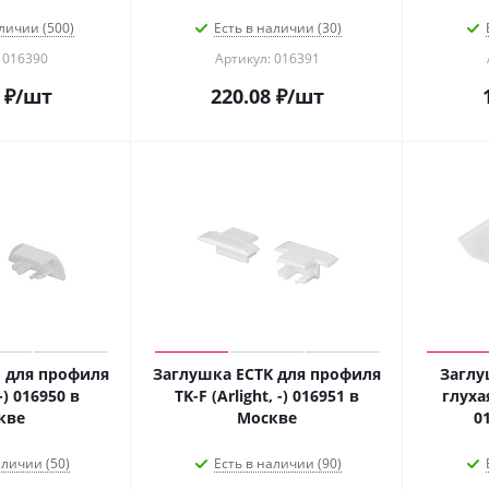
личии (500)
Есть в наличии (30)
 016390
Артикул: 016391
₽
/шт
220.08
₽
/шт
 для профиля
Заглушка ECTK для профиля
Заглу
 -) 016950 в
TK-F (Arlight, -) 016951 в
глухая
кве
Москве
аличии (50)
Есть в наличии (90)