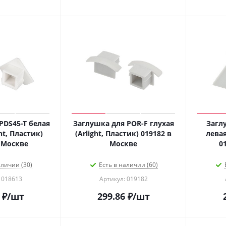
PDS45-T белая
Заглушка для POR-F глухая
Загл
ht, Пластик)
(Arlight, Пластик) 019182 в
левая
018613 в Москве
Москве
аличии (30)
Есть в наличии (60)
 018613
Артикул: 019182
₽
/шт
299.86
₽
/шт