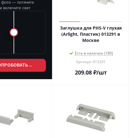
е фото — потяните
и включите свет
Заглушка для PHS-V глухая
(Arlight, Пластик) 013291 в
Москве
Есть в наличии (180)
Артикул: 013291
ОПРОБОВАТЬ
→
209.08
₽
/шт