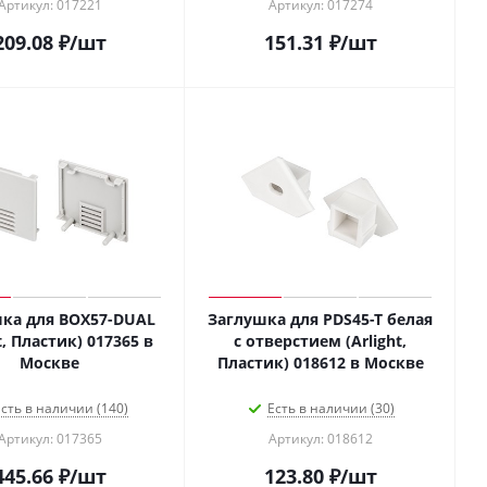
Артикул: 017221
Артикул: 017274
209.08
₽
/шт
151.31
₽
/шт
ка для BOX57-DUAL
Заглушка для PDS45-T белая
t, Пластик) 017365 в
с отверстием (Arlight,
Москве
Пластик) 018612 в Москве
сть в наличии (140)
Есть в наличии (30)
Артикул: 017365
Артикул: 018612
445.66
₽
/шт
123.80
₽
/шт