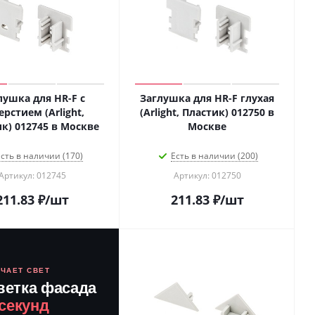
лушка для HR-F с
Заглушка для HR-F глухая
ерстием (Arlight,
(Arlight, Пластик) 012750 в
Пластик) 012745 в Москве
Москве
сть в наличии (170)
Есть в наличии (200)
Артикул: 012745
Артикул: 012750
211.83
₽
/шт
211.83
₽
/шт
ЮЧАЕТ СВЕТ
ветка фасада
 секунд