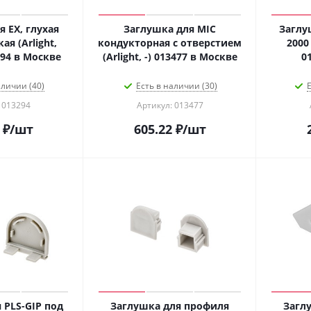
 EX, глухая
Заглушка для MIC
Заглу
я (Arlight,
кондукторная с отверстием
2000 
Металл) 013294 в Москве
(Arlight, -) 013477 в Москве
аличии (40)
Есть в наличии (30)
Е
 013294
Артикул: 013477
₽
/шт
605.22
₽
/шт
 PLS-GIP под
Заглушка для профиля
Заглу