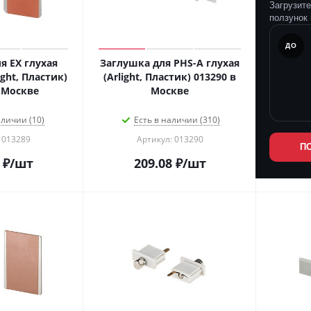
Загрузит
ползунок 
ПОСЛЕ
ДО
я EX глухая
Заглушка для PHS-A глухая
ght, Пластик)
(Arlight, Пластик) 013290 в
013289 в Москве
Москве
аличии (10)
Есть в наличии (310)
 013289
Артикул: 013290
П
₽
/шт
209.08
₽
/шт