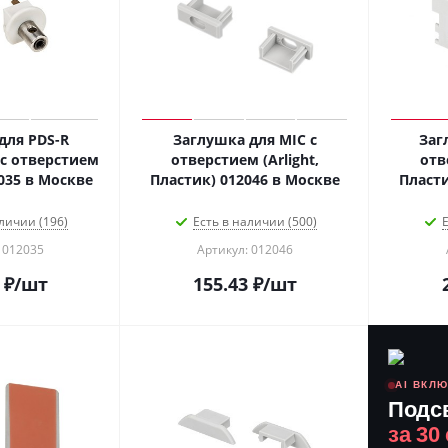
для PDS-R
Заглушка для MIC с
Заг
с отверстием
отверстием (Arlight,
отв
(Arlight, -) 012035 в Москве
Пластик) 012046 в Москве
личии (196)
Есть в наличии (500)
Е
 012035
Артикул: 012046
₽
/шт
155.43
₽
/шт
AI ВКЛ
Подс
за 30