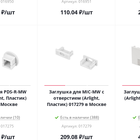
 016950
Артикул: 016951
₽
/шт
110.04
₽
/шт
я PDS-R-MW
Заглушка для MIC-MW с
Заглуш
ht, Пластик)
отверстием (Arlight,
(Arligh
017275 в Москве
Пластик) 017279 в Москве
аличии (10)
Есть в наличии (388)
Е
 017275
Артикул: 017279
₽
/шт
209.08
₽
/шт