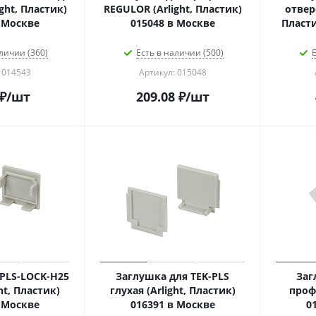
ight, Пластик)
REGULOR (Arlight, Пластик)
отверс
014543 в Москве
015048 в Москве
личии (360)
Есть в наличии (500)
Е
 014543
Артикул: 015048
₽
/шт
209.08
₽
/шт
PLS-LOCK-H25
Заглушка для TEK-PLS
Заг
ht, Пластик)
глухая (Arlight, Пластик)
профи
016390 в Москве
016391 в Москве