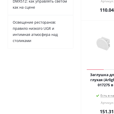
DMX512: как управлять светом
Артикул:
как на сцене
110.04
Освещение ресторанов:
правило низкого UGR и
интимная атмосфера над
столиками
Заглушка дл
глухая (Arlig
Есть в н
Артикул:
151.31