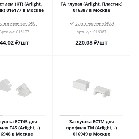
тием (KT) (Arlight,
FA глухая (Arlight, Пластик)
Пластик) 016177 в Москве
016387 в Москве
сть в наличии (500)
Есть в наличии (400)
Артикул: 016177
Артикул: 016387
44.02
₽
/шт
220.08
₽
/шт
лушка ECT45 для
Заглушка ECTM для
ля T45 (Arlight, -)
профиля TM (Arlight, -)
016948 в Москве
016949 в Москве