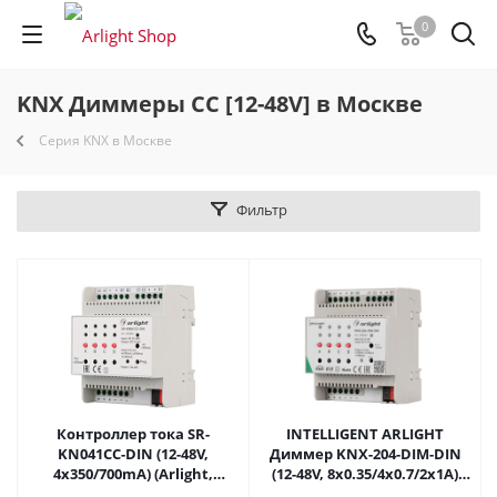
0
KNX Диммеры CC [12-48V] в Москве
Серия KNX в Москве
Фильтр
Контроллер тока SR-
INTELLIGENT ARLIGHT
KN041CC-DIN (12-48V,
Диммер KNX-204-DIM-DIN
4x350/700mA) (Arlight,
(12-48V, 8x0.35/4x0.7/2x1A)
Контроллер) 023042 в
(IARL, IP20 Пластик, 2 года)