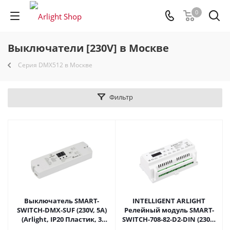
0
Выключатели [230V] в Москве
Серия DMX512 в Москве
Фильтр
Выключатель SMART-
INTELLIGENT ARLIGHT
SWITCH-DMX-SUF (230V, 5A)
Релейный модуль SMART-
(Arlight, IP20 Пластик, 3
SWITCH-708-82-D2-DIN (230V,
года) 033004 в Москве
8x10A, DALI, DMX512) (IARL,