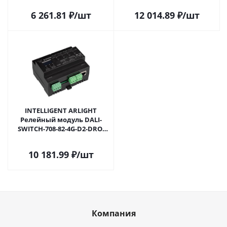
IP20 Пластик, 5 лет) 046489 в
6 261.81
₽
/шт
12 014.89
₽
/шт
Москве
INTELLIGENT ARLIGHT
Релейный модуль DALI-
SWITCH-708-82-4G-D2-DRO-
RDM-DIN Black (230V, 4x10A,
DMX512) (IARL, IP20 Пластик,
10 181.99
₽
/шт
5 лет) 050430 в Москве
Компания