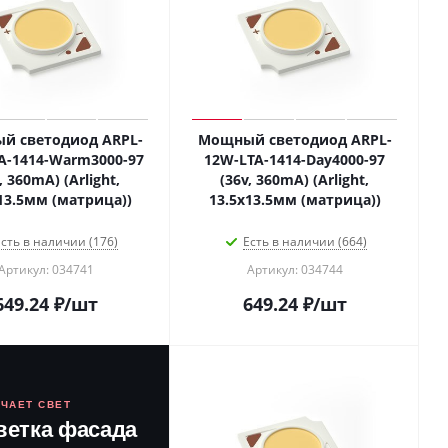
й светодиод ARPL-
Мощный светодиод ARPL-
A-1414-Warm3000-97
12W-LTA-1414-Day4000-97
, 360mA) (Arlight,
(36v, 360mA) (Arlight,
13.5мм (матрица))
13.5х13.5мм (матрица))
сть в наличии (176)
Есть в наличии (664)
Артикул: 034741
Артикул: 034744
649.24
₽
/шт
649.24
₽
/шт
ЮЧАЕТ СВЕТ
ветка фасада