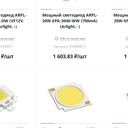
одиод ARPL-
Мощный светодиод ARPL-
Мощны
-DW (VF12V,
20W-EPA-3040-WW (700mA)
20W-E
light, -)
(Arlight, -)
 наличии
Нет в наличии
 018451
Артикул: 018489(1)
А
₽
/шт
1 603.83
₽
/шт
1