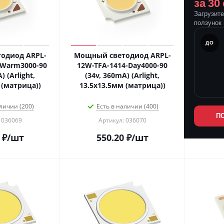
за 30
Загрузит
ползунок 
ПОСЛЕ
ДО
одиод ARPL-
Мощный светодиод ARPL-
-Warm3000-90
12W-TFA-1414-Day4000-90
) (Arlight,
(34v, 360mA) (Arlight,
 (матрица))
13.5х13.5мм (матрица))
личии (200)
Есть в наличии (400)
П
 036069
Артикул: 036070
₽
/шт
550.20
₽
/шт