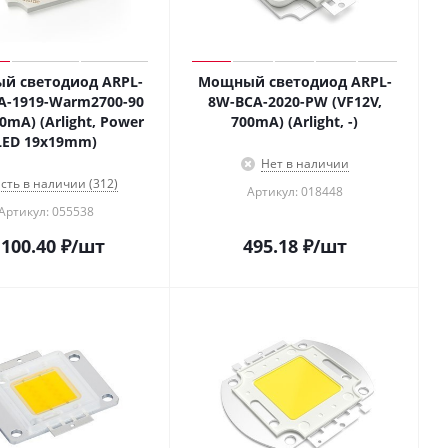
й светодиод ARPL-
Мощный светодиод ARPL-
A-1919-Warm2700-90
8W-BCA-2020-PW (VF12V,
80mA) (Arlight, Power
700mA) (Arlight, -)
LED 19х19mm)
Нет в наличии
сть в наличии (312)
Артикул: 018448
Артикул: 055538
 100.40
₽
/шт
495.18
₽
/шт