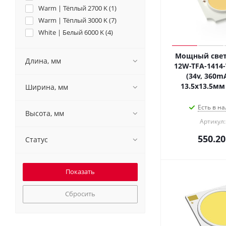
Warm | Тёплый 2700 K (
1
)
Warm | Тёплый 3000 K (
7
)
White | Белый 6000 K (
4
)
Мощный свет
Длина, мм
12W-TFA-1414
(34v, 360mA
13.5х13.5мм
Ширина, мм
Есть в на
Высота, мм
Артикул:
550.20
Статус
Сбросить