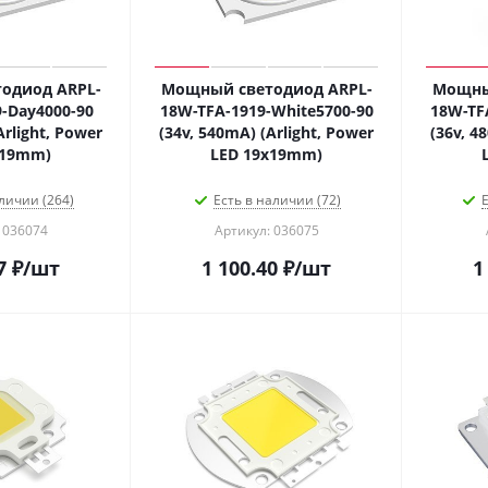
одиод ARPL-
Мощный светодиод ARPL-
Мощны
-Day4000-90
18W-TFA-1919-White5700-90
18W-TF
Arlight, Power
(34v, 540mA) (Arlight, Power
(36v, 4
х19mm)
LED 19х19mm)
личии (264)
Есть в наличии (72)
Е
 036074
Артикул: 036075
7
₽
/шт
1 100.40
₽
/шт
1