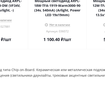
одиод ARPL-
Мощный светодиод ARPL-
Мощны
-DW (VF34V,
18W-TFA-1919-Warm3000-90
12W-TF
light, -)
(34v, 540mA) (Arlight, Power
(34v
LED 19х19mm)
13.5х
 наличии
Нет в наличии
 027881
Артикул: 036072
₽
/шт
1 100.40
₽
/шт
типа Chip-on-Board. Керамическая или металлическая подложк
ения (светильники-даунлайты, трековые акцентные светильник