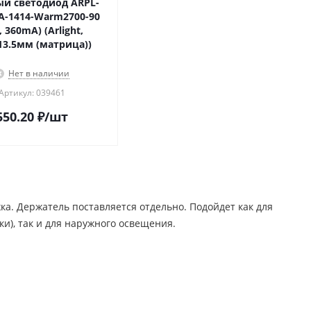
й светодиод ARPL-
A-1414-Warm2700-90
, 360mA) (Arlight,
13.5мм (матрица))
Нет в наличии
Артикул: 039461
550.20
₽
/шт
а. Держатель поставляется отдельно. Подойдет как для
и), так и для наружного освещения.