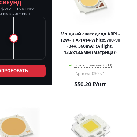
 секунд
е фото — потяните
и включите свет
Мощный светодиод ARPL-
12W-TFA-1414-White5700-90
(34v, 360mA) (Arlight,
13.5х13.5мм (матрица))
Есть в наличии (300)
ОПРОБОВАТЬ
→
Артикул: 036071
550.20
₽
/шт