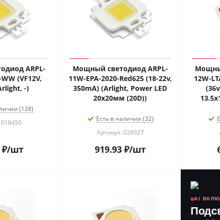
одиод ARPL-
Мощный светодиод ARPL-
Мощны
-WW (VF12V,
11W-EPA-2020-Red625 (18-22v,
12W-LT
light, -)
350mA) (Arlight, Power LED
(36v
20x20мм (20D))
13.5х
личии (128)
Есть в наличии (32)
Е
 018450
Артикул: 028927
₽
/шт
919.93
₽
/шт
AI ВКЛ
Подс