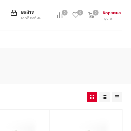
Войти
Корзина
0
0
0
0
Мой кабинет
пуста