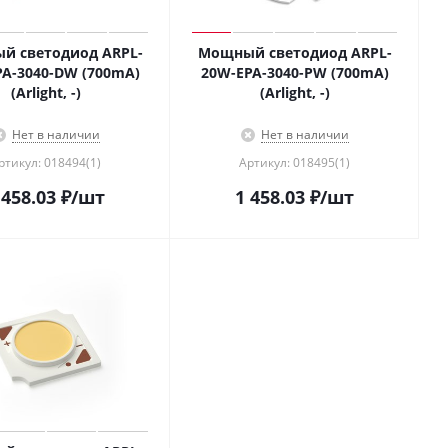
й светодиод ARPL-
Мощный светодиод ARPL-
PA-3040-DW (700mA)
20W-EPA-3040-PW (700mA)
(Arlight, -)
(Arlight, -)
Нет в наличии
Нет в наличии
ртикул: 018494(1)
Артикул: 018495(1)
 458.03
₽
/шт
1 458.03
₽
/шт