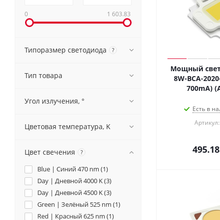
0
1 603.83
Типоразмер светодиода
?
Мощный свет
Тип товара
8W-BCA-2020
700mA) (Ar
Угол излучения, °
Есть в на
Артикул:
Цветовая температура, K
495.18
Цвет свечения
?
Blue | Синий 470 nm (
1
)
Day | Дневной 4000 K (
3
)
Day | Дневной 4500 K (
3
)
Green | Зелёный 525 nm (
1
)
Red | Красный 625 nm (
1
)