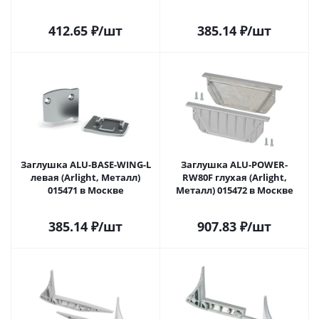
412.65
₽
/шт
385.14
₽
/шт
Заглушка ALU-BASE-WING-L
Заглушка ALU-POWER-
левая (Arlight, Металл)
RW80F глухая (Arlight,
015471 в Москве
Металл) 015472 в Москве
385.14
₽
/шт
907.83
₽
/шт