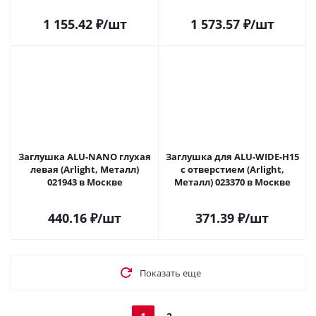
1 155.42
₽
/шт
1 573.57
₽
/шт
Заглушка ALU-NANO глухая
Заглушка для ALU-WIDE-H15
левая (Arlight, Металл)
с отверстием (Arlight,
021943 в Москве
Металл) 023370 в Москве
440.16
₽
/шт
371.39
₽
/шт
Показать еще