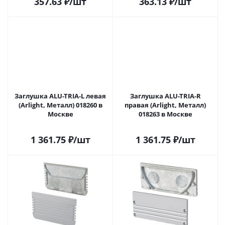
357.63
₽
/шт
363.13
₽
/шт
Заглушка ALU-TRIA-L левая
Заглушка ALU-TRIA-R
(Arlight, Металл) 018260 в
правая (Arlight, Металл)
Москве
018263 в Москве
1 361.75
₽
/шт
1 361.75
₽
/шт