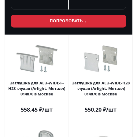
ПОПРОБОВАТЬ
→
Заглушка для ALU-WIDE-F-
Заглушка для ALU-WIDE-H28
H28 глухая (Arlight, Металл)
глухая (Arlight, Металл)
014870 в Москве
014876 в Москве
558.45
₽
/шт
550.20
₽
/шт