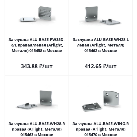
Заглушка ALU-BASE-PW35D-
Заглушка ALU-BASE-WH28-L
R/L правая/левая (Arlight,
левая (Arlight, Металл)
Металл) 015458 в Москве
015462 в Москве
343.88
₽
/шт
412.65
₽
/шт
Заглушка ALU-BASE-WH28-R
Заглушка ALU-BASE-WING-R
правая (Arlight, Металл)
правая (Arlight, Металл)
015463 в Москве
015470 в Москве