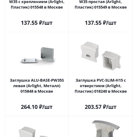
W35 с креплением (Arlight,
W35 простая (Arlight,
Пластик) 015548 в Москве
Пластик) 015549 в Москве
137.55
₽
/шт
137.55
₽
/шт
Заглушка ALU-BASE-PW35S
Заглушка PVC-SLIM-H15 с
левая (Arlight, Металл)
отверстием (Arlight,
015848 в Москве
Пластик) 018240 в Москве
264.10
₽
/шт
203.57
₽
/шт