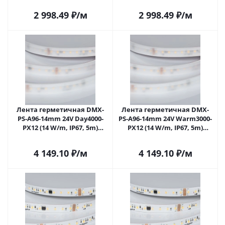
2 998.49
₽
/м
2 998.49
₽
/м
Лента герметичная DMX-
Лента герметичная DMX-
PS-A96-14mm 24V Day4000-
PS-A96-14mm 24V Warm3000-
PX12 (14 W/m, IP67, 5m)
PX12 (14 W/m, IP67, 5m)
(Arlight, CRI>90) 058176 в
(Arlight, CRI>90) 058177 в
Москве
Москве
4 149.10
₽
/м
4 149.10
₽
/м