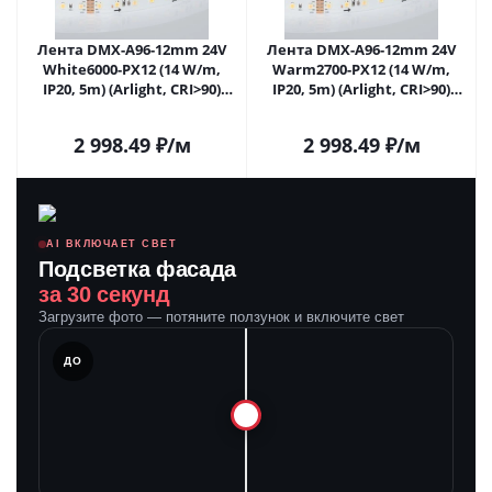
Лента DMX-A96-12mm 24V
Лента DMX-A96-12mm 24V
White6000-PX12 (14 W/m,
Warm2700-PX12 (14 W/m,
IP20, 5m) (Arlight, CRI>90)
IP20, 5m) (Arlight, CRI>90)
058171 в Москве
058174 в Москве
2 998.49
₽
/м
2 998.49
₽
/м
AI ВКЛЮЧАЕТ СВЕТ
Подсветка фасада
за 30 секунд
Загрузите фото — потяните ползунок и включите свет
ЛЕ
ДО