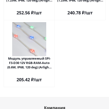
(1.25W, IP68, 120 deg) (Arlight,
(1.25W, IP68, 120 deg) (Arlight,
Пластик, 3 года) 036826 в
Пластик, 3 года) 036828 в
Москве
Москве
252.56
₽
/шт
240.78
₽
/шт
Модуль управляемый SPI-
F3-D30 12V RGB-RAM-Auto
(0.6W, IP68, 120 deg) (Arlight,
Пластик, 3 года) 036831 в
Москве
205.42
₽
/шт
Компания