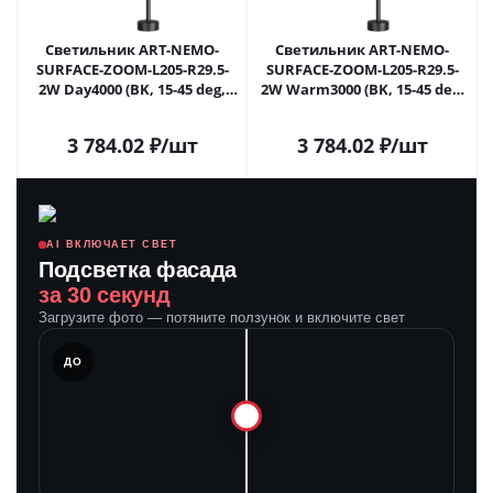
Светильник ART-NEMO-
Светильник ART-NEMO-
SURFACE-ZOOM-L205-R29.5-
SURFACE-ZOOM-L205-R29.5-
2W Day4000 (BK, 15-45 deg,
2W Warm3000 (BK, 15-45 deg,
24V) (Arlight, IP20 Металл, 5
24V) (Arlight, IP20 Металл, 5
лет) 049780 в Москве
лет) 049781 в Москве
3 784.02
₽
/шт
3 784.02
₽
/шт
AI ВКЛЮЧАЕТ СВЕТ
Подсветка фасада
за 30 секунд
Загрузите фото — потяните ползунок и включите свет
ЛЕ
ДО