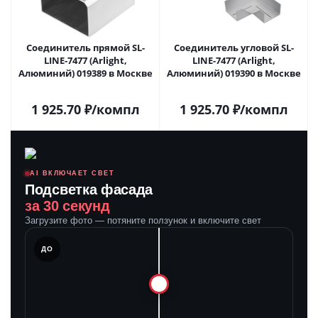
Соединитель прямой SL-
Соединитель угловой SL-
LINE-7477 (Arlight,
LINE-7477 (Arlight,
Алюминий) 019389 в Москве
Алюминий) 019390 в Москве
1 925.70
₽
/компл
1 925.70
₽
/компл
AI ВКЛЮЧАЕТ СВЕТ
Подсветка фасада
за 30 секунд
Загрузите фото — потяните ползунок и включите свет
ЛЕ
ДО