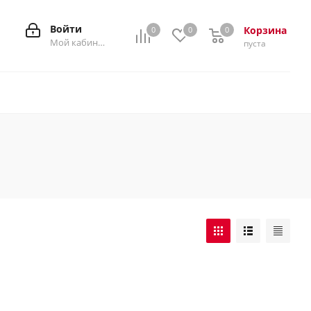
Войти
Корзина
0
0
0
0
Мой кабинет
пуста