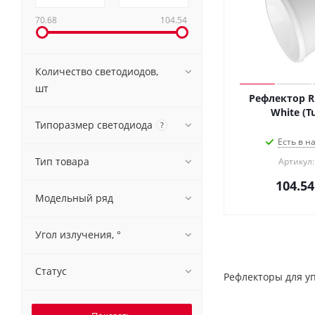
70.68
104.54
Количество светодиодов,
шт
Рефлектор R
White (Tu
Типоразмер светодиода
?
Есть в н
Тип товара
Артикул:
104.54
Модельный ряд
Угол излучения, °
Статус
Рефлекторы для у