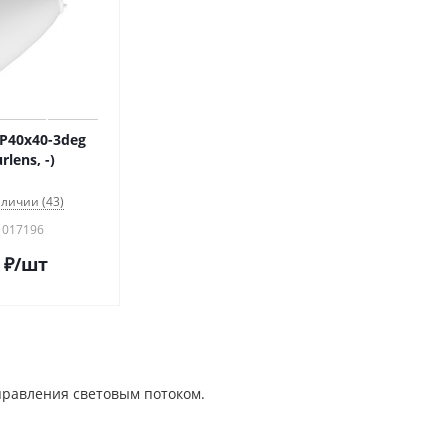
P40x40-3deg
rlens, -)
аличии (43)
 017196
₽
/шт
правления световым потоком.