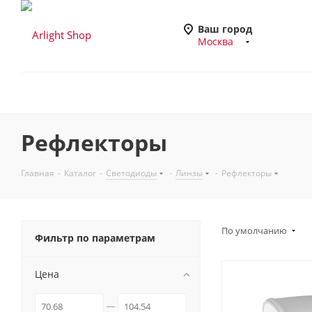
Ваш город
Москва
Рефлекторы
Главная
-
Каталог
-
Светодиоды
-
Линзы
-
Рефлекторы
По умолчанию
Фильтр по параметрам
Цена