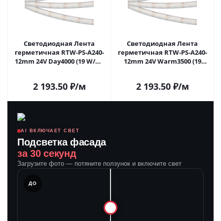
Светодиодная Лента
Светодиодная Лента
герметичная RTW-PS-A240-
герметичная RTW-PS-A240-
12mm 24V Day4000 (19 W/m,
12mm 24V Warm3500 (19
IP67, 5m) (Arlight, CRI>90)
W/m, IP67, 5m) (Arlight,
052642 в Москве
CRI>90) 052643 в Москве
2 193.50
₽
/м
2 193.50
₽
/м
AI ВКЛЮЧАЕТ СВЕТ
Подсветка фасада
за 30 секунд
Загрузите фото — потяните ползунок и включите свет
ЛЕ
ДО