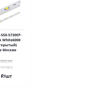
550-5730EP-
 White6000
Открытый)
 в Москве
 наличии
019150(1)
₽
/шт