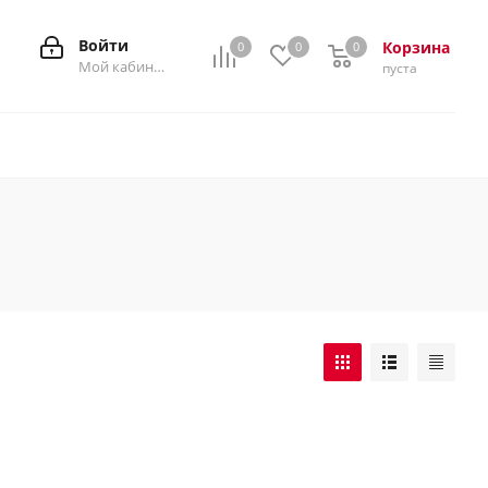
Войти
Корзина
0
0
0
0
Мой кабинет
пуста