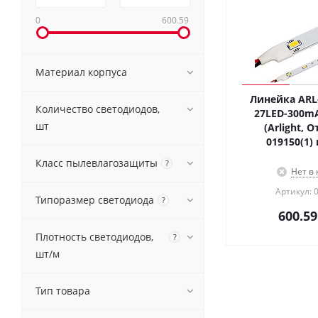
0
600.59
Материал корпуса
Линейка ARL-
Количество светодиодов,
27LED-300mA
шт
(Arlight, 
019150(1)
Класс пылевлагозащиты
?
Нет в
Артикул: 
Типоразмер светодиода
?
600.59
Плотность светодиодов,
?
шт/м
Тип товара