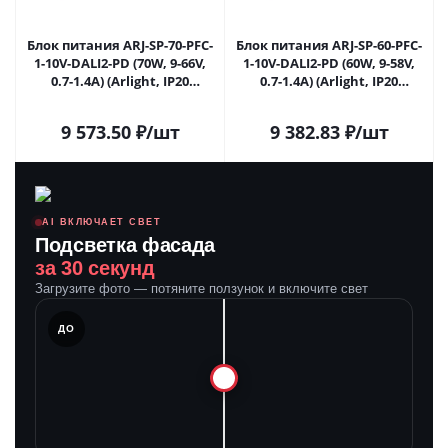
Блок питания ARJ-SP-70-PFC-
Блок питания ARJ-SP-60-PFC-
1-10V-DALI2-PD (70W, 9-66V,
1-10V-DALI2-PD (60W, 9-58V,
0.7-1.4A) (Arlight, IP20
0.7-1.4A) (Arlight, IP20
Металл, 5 лет) 036290 в
Металл, 5 лет) 036285 в
Москве
Москве
9 573.50
₽
/шт
9 382.83
₽
/шт
AI ВКЛЮЧАЕТ СВЕТ
Подсветка фасада
за 30 секунд
Загрузите фото — потяните ползунок и включите свет
ЛЕ
ДО