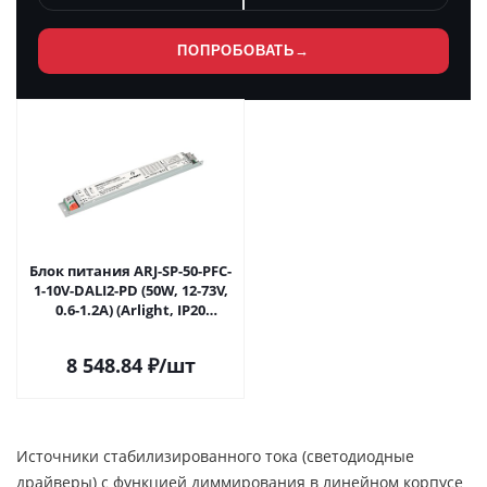
ПОПРОБОВАТЬ
→
Блок питания ARJ-SP-50-PFC-
1-10V-DALI2-PD (50W, 12-73V,
0.6-1.2A) (Arlight, IP20
Металл, 5 лет) 036289 в
Москве
8 548.84
₽
/шт
Источники стабилизированного тока (светодиодные
драйверы) с функцией диммирования в линейном корпусе