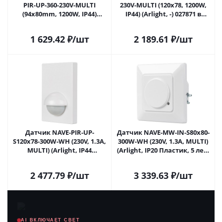
PIR-UP-360-230V-MULTI
230V-MULTI (120x78, 1200W,
(94x80mm, 1200W, IP44)
IP44) (Arlight, -) 027871 в
(Arlight, -) 027388 в Москве
Москве
1 629.42
₽
/шт
2 189.61
₽
/шт
Датчик NAVE-PIR-UP-
Датчик NAVE-MW-IN-S80x80-
S120x78-300W-WH (230V, 1.3A,
300W-WH (230V, 1.3A, MULTI)
MULTI) (Arlight, IP44
(Arlight, IP20 Пластик, 5 лет)
Пластик, 5 лет) 027871(1) в
027873(1) в Москве
Москве
2 477.79
₽
/шт
3 339.63
₽
/шт
AI ВКЛЮЧАЕТ СВЕТ