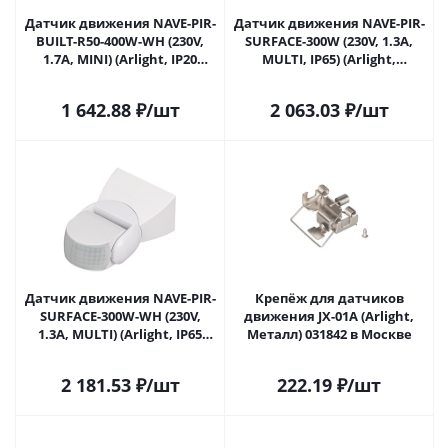
Датчик движения NAVE-PIR-
Датчик движения NAVE-PIR-
BUILT-R50-400W-WH (230V,
SURFACE-300W (230V, 1.3A,
1.7A, MINI) (Arlight, IP20
MULTI, IP65) (Arlight,
Пластик, 5 лет) 031836(2) в
Пластик) 031839 в Москве
Москве
1 642.88
₽
/шт
2 063.03
₽
/шт
Датчик движения NAVE-PIR-
Крепёж для датчиков
SURFACE-300W-WH (230V,
движения JX-01A (Arlight,
1.3A, MULTI) (Arlight, IP65
Металл) 031842 в Москве
Пластик, 5 лет) 031839(1) в
Москве
2 181.53
₽
/шт
222.19
₽
/шт