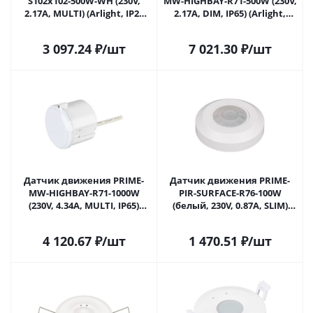
S102x102-500W-WH (230V,
MW-HIGHBAY-R71-500W (230V,
2.17A, MULTI) (Arlight, IP20
2.17A, DIM, IP65) (Arlight,
Пластик, 5 лет) 027872(1) в
Пластик) 031834 в Москве
Москве
3 097.24
₽
/шт
7 021.30
₽
/шт
Датчик движения PRIME-
Датчик движения PRIME-
MW-HIGHBAY-R71-1000W
PIR-SURFACE-R76-100W
(230V, 4.34A, MULTI, IP65)
(белый, 230V, 0.87A, SLIM)
(Arlight, Пластик) 031835 в
(Arlight, IP20 Пластик, 5 лет)
Москве
031845(2) в Москве
4 120.67
₽
/шт
1 470.51
₽
/шт