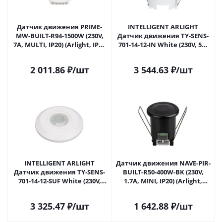
Датчик движения PRIME-
INTELLIGENT ARLIGHT
MW-BUILT-R94-1500W (230V,
Датчик движения TY-SENS-
7A, MULTI, IP20) (Arlight, IP20
701-14-12-IN White (230V, 5A,
Пластик, 2 года) 038150 в
TUYA Wi-Fi, PIR) (IARL, IP20
Москве
Пластик, 2 года) 052663 в
2 011.86
₽
/шт
3 544.63
₽
/шт
Москве
INTELLIGENT ARLIGHT
Датчик движения NAVE-PIR-
Датчик движения TY-SENS-
BUILT-R50-400W-BK (230V,
701-14-12-SUF White (230V,
1.7A, MINI, IP20) (Arlight,
3.5A, TUYA Wi-Fi, PIR) (IARL,
Пластик, 5 лет) 054730(1) в
IP20 Пластик, 2 года) 052664
Москве
3 325.47
₽
/шт
1 642.88
₽
/шт
в Москве