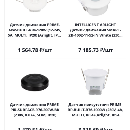
Датчик движения PRIME-
INTELLIGENT ARLIGHT
MW-BUILT-R94-120W (12-24V,
Датчик движения SMART-
5A, MULTI, IP20) (Arlight, IP20
ZB-1002-11-52-IN White (230V,
Пластик, 2 года) 038149 в
4A, MW, 2.4G) (IARL, IP20
Москве
Пластик, 5 лет) 046491 в
1 564.78
₽
/шт
7 185.73
₽
/шт
Москве
Датчик движения PRIME-
Датчик присутствия PRIME-
PIR-SURFACE-R76-200W-BK
RP-BUILT-R76-1000W (230V, 4A,
(230V, 0.87A, SLIM, IP20)
MULTI, IP54) (Arlight, IP54
(Arlight, Пластик, 5 лет)
Пластик, 5 лет) 057360 в
054731 в Москве
Москве
1 470.51
₽
/шт
3 315.69
₽
/шт