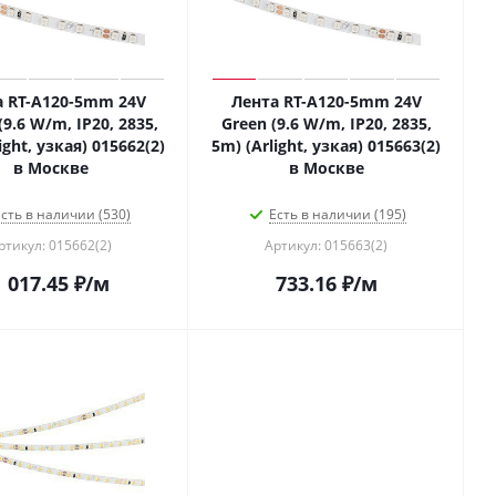
а RT-A120-5mm 24V
Лента RT-A120-5mm 24V
(9.6 W/m, IP20, 2835,
Green (9.6 W/m, IP20, 2835,
ight, узкая) 015662(2)
5m) (Arlight, узкая) 015663(2)
в Москве
в Москве
сть в наличии (530)
Есть в наличии (195)
ртикул: 015662(2)
Артикул: 015663(2)
1 017.45
₽
/м
733.16
₽
/м