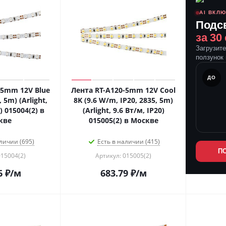
AI ВКЛ
Подс
за 30
Загрузит
ползунок 
ПОСЛЕ
ДО
-5mm 12V Blue
Лента RT-A120-5mm 12V Cool
 5m) (Arlight,
8K (9.6 W/m, IP20, 2835, 5m)
) 015004(2) в
(Arlight, 9.6 Вт/м, IP20)
кве
015005(2) в Москве
личии (695)
Есть в наличии (415)
П
015004(2)
Артикул: 015005(2)
6
₽
/м
683.79
₽
/м