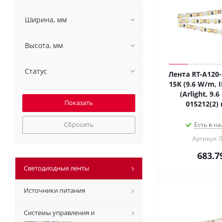
(
1
)
Yellow | Жёлтый 590 nm (
4
)
Ширина, мм
Высота, мм
Статус
Лента RT-A120
15K (9.6 W/m, I
(Arlight, 9.6
015212(2)
Сбросить
Есть в на
Артикул: 
683.7
Светодиодные ленты
Источники питания
Системы управления и