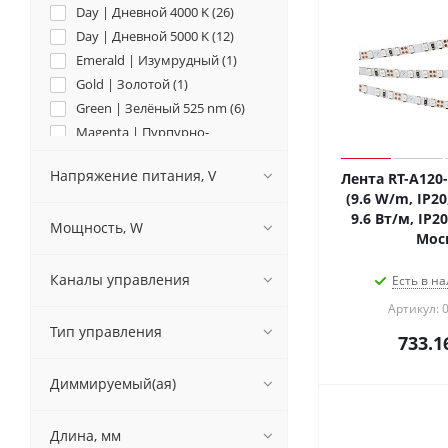
Day | Дневной 4000 K (
26
)
Day | Дневной 5000 K (
12
)
Emerald | Изумрудный (
1
)
Gold | Золотой (
1
)
Green | Зелёный 525 nm (
6
)
Magenta | Пурпурно-
розовый (
1
)
Mint Blue | Бирюзовый (
1
)
Напряжение питания, V
Лента RT-A120
Orange | Оранжевый 610 nm
(9.6 W/m, IP20,
(
1
)
9.6 Вт/м, IP20
Pink | Розовый (
1
)
Мощность, W
Мос
Red | Красный 625 nm (
5
)
Sky Blue | Небесно-голубой
Каналы управления
Есть в на
(
1
)
Violet | Фиолетовый (
1
)
Артикул: 
Warm | Тёплый 2400 K (
6
)
Тип управления
733.1
Warm | Тёплый 2700 K (
28
)
Warm | Тёплый 3000 K (
26
)
Диммируемый(ая)
Warm | Тёплый 3500 K (
15
)
White | Белый 6000 K (
27
)
Длина, мм
Yellow Volt | Жёлто-зелёный