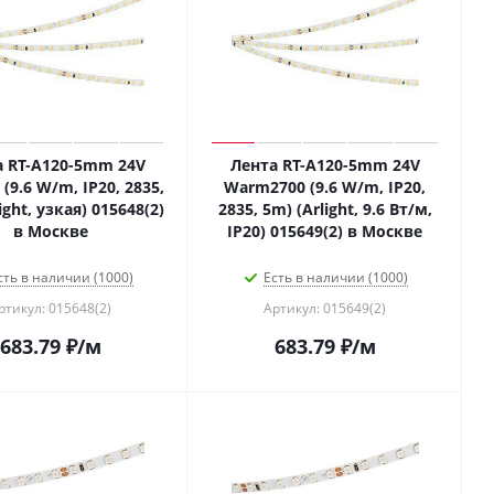
а RT-A120-5mm 24V
Лента RT-A120-5mm 24V
(9.6 W/m, IP20, 2835,
Warm2700 (9.6 W/m, IP20,
ight, узкая) 015648(2)
2835, 5m) (Arlight, 9.6 Вт/м,
в Москве
IP20) 015649(2) в Москве
сть в наличии (1000)
Есть в наличии (1000)
ртикул: 015648(2)
Артикул: 015649(2)
683.79
₽
/м
683.79
₽
/м