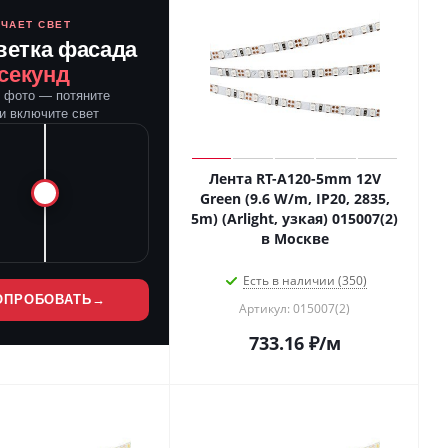
ЮЧАЕТ СВЕТ
ветка фасада
 секунд
е фото — потяните
и включите свет
Лента RT-A120-5mm 12V
Green (9.6 W/m, IP20, 2835,
5m) (Arlight, узкая) 015007(2)
в Москве
Есть в наличии (350)
ОПРОБОВАТЬ
→
Артикул: 015007(2)
733.16
₽
/м