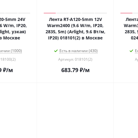
20-5mm 24V
Лента RT-A120-5mm 12V
Лент
6 W/m, IP20,
Warm2400 (9.6 W/m, IP20,
Warm30
light, узкая)
2835, 5m) (Arlight, 9.6 Вт/м,
2835, 
 в Москве
IP20) 018101(2) в Москве
024
личии (1000)
Есть в наличии (430)
Е
018100(2)
Артикул: 018101(2)
А
9
₽
/м
683.79
₽
/м