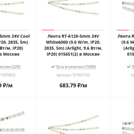
-5mm 24V Cool
Лента RT-A120-5mm 24V
Лента 
P20, 2835, 5m)
White6000 (9.6 W/m, IP20,
(9.6 W
 Вт/м, IP20)
2835, 5m) (Arlight, 9.6 Вт/м,
(Arli
 в Москве
IP20) 015651(2) в Москве
015
личии (220)
Есть в наличии (1000)
Е
015650(2)
Артикул: 015651(2)
А
9
₽
/м
683.79
₽
/м