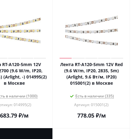
а RT-A120-5mm 12V
Лента RT-A120-5mm 12V Red
00 (9.6 W/m, IP20,
(9.6 W/m, IP20, 2835, 5m)
 (Arlight, -) 014995(2)
(Arlight, 9.6 Вт/м, IP20)
в Москве
015001(2) в Москве
сть в наличии (1000)
Есть в наличии (335)
ртикул: 014995(2)
Артикул: 015001(2)
683.79
₽
/м
778.05
₽
/м