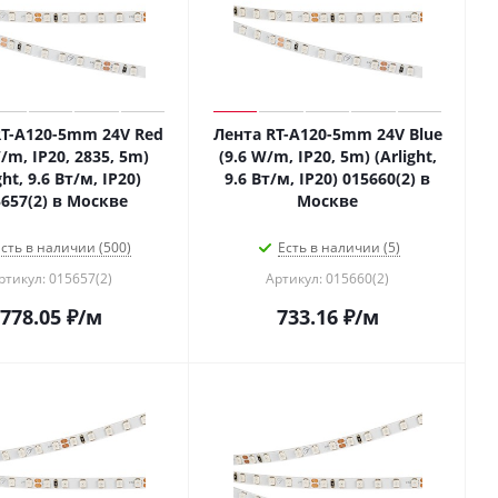
RT-A120-5mm 24V Red
Лента RT-A120-5mm 24V Blue
/m, IP20, 2835, 5m)
(9.6 W/m, IP20, 5m) (Arlight,
ght, 9.6 Вт/м, IP20)
9.6 Вт/м, IP20) 015660(2) в
657(2) в Москве
Москве
сть в наличии (500)
Есть в наличии (5)
ртикул: 015657(2)
Артикул: 015660(2)
778.05
₽
/м
733.16
₽
/м