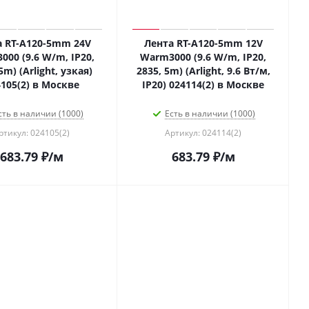
а RT-A120-5mm 24V
Лента RT-A120-5mm 12V
00 (9.6 W/m, IP20,
Warm3000 (9.6 W/m, IP20,
5m) (Arlight, узкая)
2835, 5m) (Arlight, 9.6 Вт/м,
105(2) в Москве
IP20) 024114(2) в Москве
сть в наличии (1000)
Есть в наличии (1000)
ртикул: 024105(2)
Артикул: 024114(2)
683.79
₽
/м
683.79
₽
/м