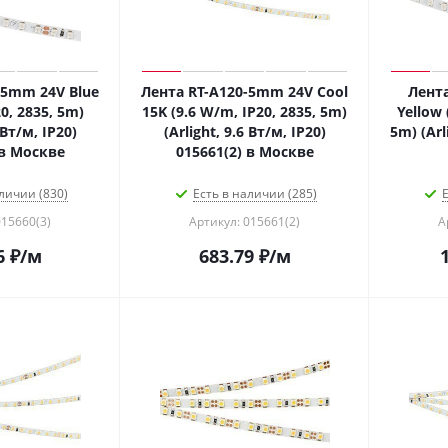
-5mm 24V Blue
Лента RT-A120-5mm 24V Cool
Лент
0, 2835, 5m)
15K (9.6 W/m, IP20, 2835, 5m)
Yellow 
 Вт/м, IP20)
(Arlight, 9.6 Вт/м, IP20)
5m) (Arl
 в Москве
015661(2) в Москве
личии (830)
Есть в наличии (285)
Е
015660(3)
Артикул: 015661(2)
А
6
₽
/м
683.79
₽
/м