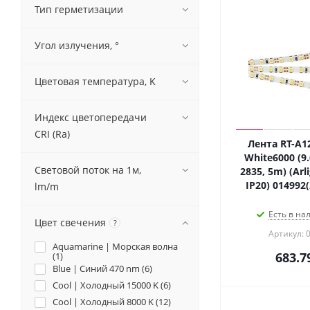
Тип герметизации
Угол излучения, °
Цветовая температура, K
Индекс цветопередачи
CRI (Ra)
Лента RT-A1
White6000 (9.
Световой поток на 1м,
2835, 5m) (Arli
IP20) 014992
lm/m
Есть в на
Цвет свечения
?
Артикул: 
Aquamarine | Морская волна
683.7
(
1
)
Blue | Синий 470 nm (
6
)
Cool | Холодный 15000 K (
6
)
Cool | Холодный 8000 K (
12
)