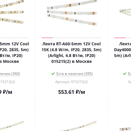
-5mm 12V Cool
Лента RT-A60-5mm 12V Cool
Лент
P20, 2835, 5m)
15K (4.8 W/m, IP20, 2835, 5m)
Day4000 
 Вт/м, IP20)
(Arlight, 4.8 Вт/м, IP20)
5m) (Arl
 в Москве
015215(2) в Москве
личии (360)
Есть в наличии (395)
Е
015212(2)
Артикул: 015215(2)
А
9
₽
/м
553.61
₽
/м