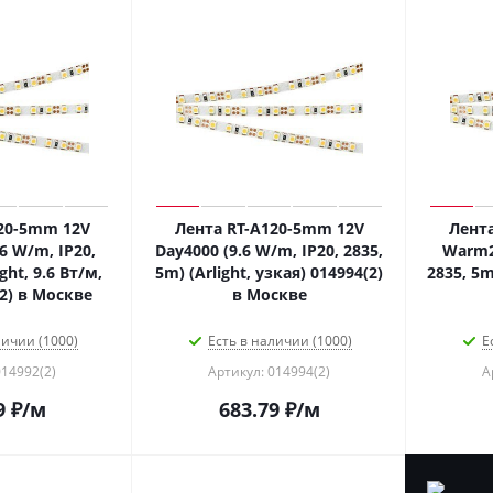
20-5mm 12V
Лента RT-A120-5mm 12V
Лент
6 W/m, IP20,
Day4000 (9.6 W/m, IP20, 2835,
Warm27
ght, 9.6 Вт/м,
5m) (Arlight, узкая) 014994(2)
2835, 5m)
(2) в Москве
в Москве
личии (1000)
Есть в наличии (1000)
Е
014992(2)
Артикул: 014994(2)
А
9
₽
/м
683.79
₽
/м