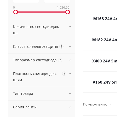
0
1 536.65
M168 24V 
Количество светодиодов,
шт
M182 24V 4
Класс пылевлагозащиты
?
Типоразмер светодиода
?
X400 24V 5
Плотность светодиодов,
?
шт/м
A160 24V 5
Тип товара
По умолчанию
Серия ленты