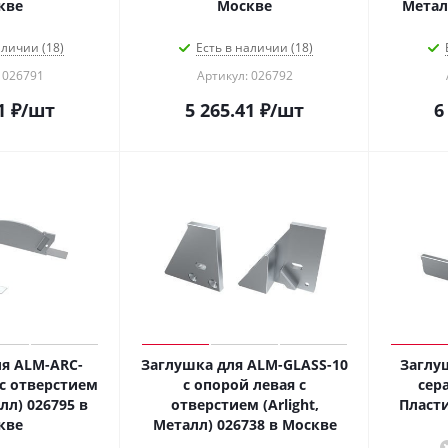
кве
Москве
аличии (18)
Есть в наличии (18)
 026791
Артикул: 026792
1
₽
/шт
5 265.41
₽
/шт
6
я ALM-ARC-
Заглушка для ALM-GLASS-10
Заглу
с отверстием
с опорой левая с
сера
алл) 026795 в
отверстием (Arlight,
кве
Металл) 026738 в Москве