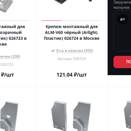
Загрузит
ползунок 
ПОСЛЕ
ДО
тажный для
Крепеж монтажный для
розрачный
ALM-V60 чёрный (Arlight,
тик) 026723 в
Пластик) 026724 в Москве
кве
Есть в наличии (450)
личии (200)
Артикул: 026724
П
 026723
₽
/шт
121.04
₽
/шт