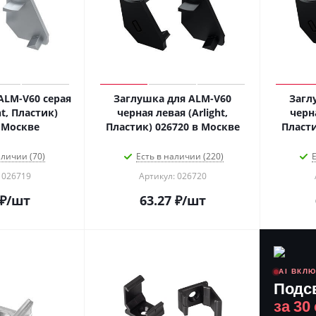
ALM-V60 серая
Заглушка для ALM-V60
Загл
ht, Пластик)
черная левая (Arlight,
черна
026719 в Москве
Пластик) 026720 в Москве
аличии (70)
Есть в наличии (220)
Е
 026719
Артикул: 026720
₽
/шт
63.27
₽
/шт
AI ВКЛ
Подс
за 30