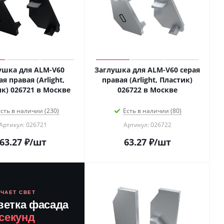
ушка для ALM-V60
Заглушка для ALM-V60 серая
я правая (Arlight,
правая (Arlight, Пластик)
Пластик) 026721 в Москве
026722 в Москве
сть в наличии (230)
Есть в наличии (80)
Артикул: 026721
Артикул: 026722
63.27
₽
/шт
63.27
₽
/шт
ЮЧАЕТ СВЕТ
ветка фасада
 секунд