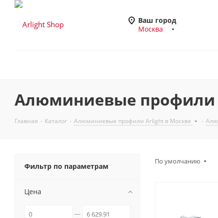
Ваш город
Москва
Алюминиевые профили Ак
Главная
-
Каталог
-
Алюминиевые профили Arlight в Москве
-
Алю
По умолчанию
Фильтр по параметрам
Цена