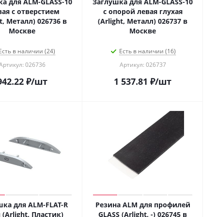
а для ALM-GLASS-10
Заглушка для ALM-GLASS-10
вая с отверстием
с опорой левая глухая
ht, Металл) 026736 в
(Arlight, Металл) 026737 в
Москве
Москве
Есть в наличии (24)
Есть в наличии (16)
Артикул: 026736
Артикул: 026737
942.22
₽
/шт
1 537.81
₽
/шт
шка для ALM-FLAT-R
Резина ALM для профилей
 (Arlight, Пластик)
GLASS (Arlight, -) 026745 в