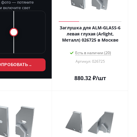
е фото — потяните
и включите свет
Заглушка для ALM-GLASS-6
левая глухая (Arlight,
Металл) 026725 в Москве
Есть в наличии (20)
Артикул: 026725
ОПРОБОВАТЬ
→
880.32
₽
/шт