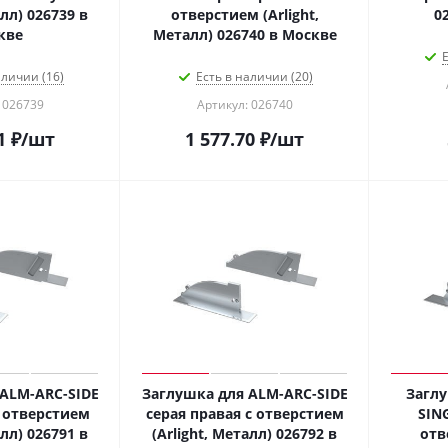
алл) 026739 в
отверстием (Arlight,
кве
Металл) 026740 в Москве
Е
аличии (16)
Есть в наличии (20)
 026739
Артикул: 026740
1
₽
/шт
1 577.70
₽
/шт
ALM-ARC-SIDE
Заглушка для ALM-ARC-SIDE
Заглу
с отверстием
серая правая с отверстием
SIN
алл) 026791 в
(Arlight, Металл) 026792 в
отв