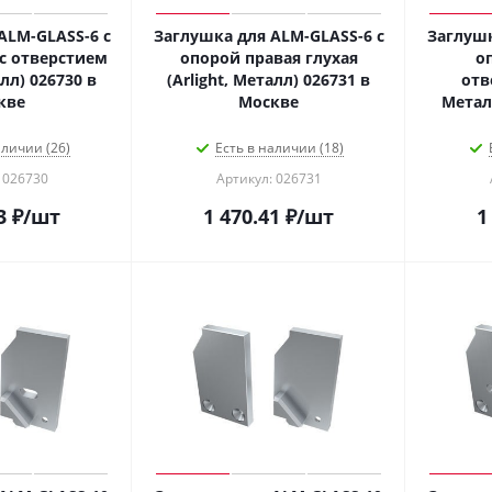
ALM-GLASS-6 с
Заглушка для ALM-GLASS-6 с
Заглушк
с отверстием
опорой правая глухая
о
алл) 026730 в
(Arlight, Металл) 026731 в
отв
кве
Москве
аличии (26)
Есть в наличии (18)
 026730
Артикул: 026731
3
₽
/шт
1 470.41
₽
/шт
1