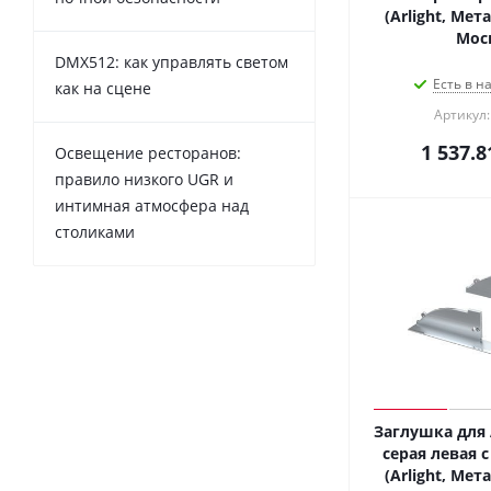
(Arlight, Мет
Мос
DMX512: как управлять светом
Есть в н
как на сцене
Артикул:
1 537.8
Освещение ресторанов:
правило низкого UGR и
интимная атмосфера над
столиками
Заглушка для 
серая левая 
(Arlight, Мет