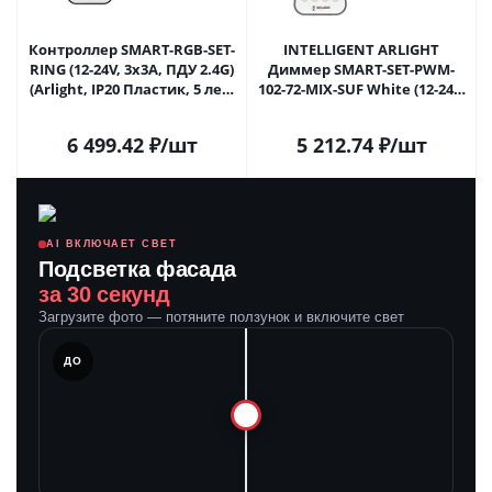
Контроллер SMART-RGB-SET-
INTELLIGENT ARLIGHT
RING (12-24V, 3x3A, ПДУ 2.4G)
Диммер SMART-SET-PWM-
(Arlight, IP20 Пластик, 5 лет)
102-72-MIX-SUF White (12-24V,
034807 в Москве
2x5A, ПДУ RING 10кн, 2.4G)
(IARL, Контроллер) 036184 в
6 499.42
₽
/шт
5 212.74
₽
/шт
Москве
AI ВКЛЮЧАЕТ СВЕТ
Подсветка фасада
за 30 секунд
Загрузите фото — потяните ползунок и включите свет
ЛЕ
ДО