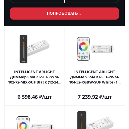
ПОПРОБОВАТЬ
→
INTELLIGENT ARLIGHT
INTELLIGENT ARLIGHT
Диммер SMART-SET-PWM-
Диммер SMART-SET-PWM-
102-72-MIX-SUF Black (12-24V,
104-52-RGBW-SUF White (12-
2x5A, ПДУ LINE, 2.4G) (IARL,
24V, 4x4A, ПДУ RING 10кн,
Контроллер) 036186 в
2.4G) (IARL, Контроллер)
6 598.46
₽
/шт
7 239.92
₽
/шт
Москве
036187 в Москве