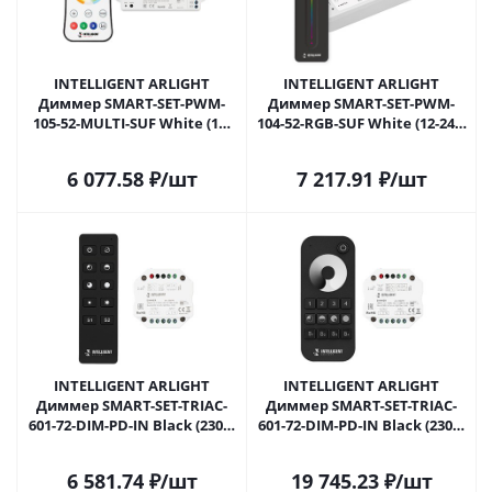
INTELLIGENT ARLIGHT
INTELLIGENT ARLIGHT
Диммер SMART-SET-PWM-
Диммер SMART-SET-PWM-
105-52-MULTI-SUF White (12-
104-52-RGB-SUF White (12-24V,
24V, 5x3A, ПДУ RING 10кн,
3x4A, ПДУ LINE, 2.4G) (IARL,
2.4G) (IARL, Контроллер)
Контроллер) 036189 в
6 077.58
₽
/шт
7 217.91
₽
/шт
036188 в Москве
Москве
INTELLIGENT ARLIGHT
INTELLIGENT ARLIGHT
Диммер SMART-SET-TRIAC-
Диммер SMART-SET-TRIAC-
601-72-DIM-PD-IN Black (230V,
601-72-DIM-PD-IN Black (230V,
1x1.5A, ПДУ 10кн, 2.4G) (IARL,
1x1.5A, x4, ПДУ 10кн, 2.4G)
IP20 Пластик, 5 лет) 036190 в
(IARL, IP20 Пластик, 5 лет)
6 581.74
₽
/шт
19 745.23
₽
/шт
Москве
036199 в Москве