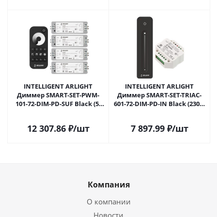
INTELLIGENT ARLIGHT
INTELLIGENT ARLIGHT
Диммер SMART-SET-PWM-
Диммер SMART-SET-TRIAC-
101-72-DIM-PD-SUF Black (5-
601-72-DIM-PD-IN Black (230V,
36V, 1x8A, x4, ПДУ 13кн, 2.4G)
1x1.5A, ПДУ LINE, 2.4G) (IARL,
(IARL, IP20 Пластик, 5 лет)
IP20 Пластик, 5 лет) 039329 в
12 307.86
₽
/шт
7 897.99
₽
/шт
036201 в Москве
Москве
Компания
О компании
Новости