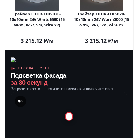
Грейзер THOR-TOP-B70-
Грейзер THOR-TOP-B70-
10x10mm 24V White6500 (15
10x10mm 24V Warm3000 (15
W/m, IP67, 5m, wire x2)
W/m, IP67, 5m, wire x2)
(Arlight, Вывод вниз, 3 года)
(Arlight, Вывод вниз, 3 года)
3 215.12
₽
/м
3 215.12
₽
/м
AI ВКЛЮЧАЕТ СВЕТ
Подсветка фасада
за 30 секунд
Загрузите фото — потяните ползунок и включите свет
ЛЕ
ДО