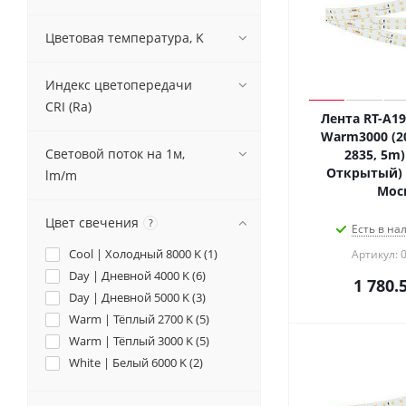
Цветовая температура, K
Индекс цветопередачи
CRI (Ra)
Лента RT-A1
Warm3000 (20
Световой поток на 1м,
2835, 5m) 
Открытый) 0
lm/m
Мос
Цвет свечения
?
Есть в на
Cool | Холодный 8000 K (
1
)
Артикул: 
Day | Дневной 4000 K (
6
)
1 780.
Day | Дневной 5000 K (
3
)
Warm | Тёплый 2700 K (
5
)
Warm | Тёплый 3000 K (
5
)
White | Белый 6000 K (
2
)