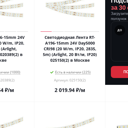
Подс
за 30
Загрузит
ползунок 
ПОСЛЕ
ДО
96-15mm 24V
Светодиодная Лента RT-
 W/m, IP20,
A196-15mm 24V Day5000
(Arlight,
CRI98 (20 W/m, IP20, 2835,
20389(2) в
5m) (Arlight, 20 Вт/м, IP20)
кве
025150(2) в Москве
личии (1000)
Есть в наличии (225)
П
020389(2)
Артикул: 025150(2)
54
₽
/м
2 019.94
₽
/м