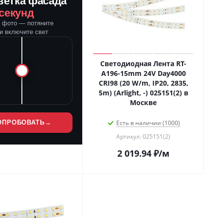
ветка фасада
 секунд
е фото — потяните
и включите свет
Светодиодная Лента RT-
A196-15mm 24V Day4000
CRI98 (20 W/m, IP20, 2835,
5m) (Arlight, -) 025151(2) в
Москве
ОПРОБОВАТЬ
→
Есть в наличии (1000)
Артикул: 025151(2)
2 019.94
₽
/м