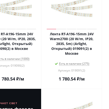
 RT-A196-15mm 24V
Лента RT-A196-15mm 24V
 (20 W/m, IP20, 2835,
Warm2700 (20 W/m, IP20,
Arlight, Открытый)
2835, 5m) (Arlight,
090(2) в Москве
Открытый) 019091(2) в
Москве
сть в наличии (1000)
Есть в наличии (275)
ртикул: 019090(2)
Артикул: 019091(2)
1 780.54
₽
/м
1 780.54
₽
/м
ЮЧАЕТ СВЕТ