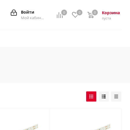
Войти
Корзина
0
0
0
0
Мой кабинет
пуста