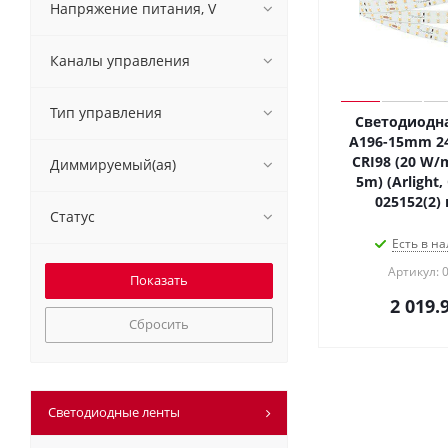
Напряжение питания, V
Каналы управления
Тип управления
Светодиодна
A196-15mm 2
CRI98 (20 W/m
Диммируемый(ая)
5m) (Arlight
025152(2)
Статус
Есть в на
Артикул: 
2 019.
Сбросить
Светодиодные ленты