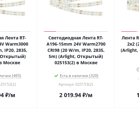
я Лента RT-
Светодиодная Лента RT-
Лента R
4V Warm3000
A196-15mm 24V Warm2700
2x2 (
, IP20, 2835,
CRI98 (20 W/m, IP20, 2835,
(Arlight
, Открытый)
5m) (Arlight, Открытый)
 в Москве
025153(2) в Москве
личии (465)
Есть в наличии (320)
025152(2)
Артикул: 025153(2)
94
₽
/м
2 019.94
₽
/м