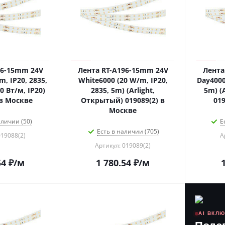
96-15mm 24V
Лента RT-A196-15mm 24V
Лента
m, IP20, 2835,
White6000 (20 W/m, IP20,
Day4000
20 Вт/м, IP20)
2835, 5m) (Arlight,
5m) (
 в Москве
Открытый) 019089(2) в
019
Москве
аличии (50)
Е
Есть в наличии (705)
019088(2)
А
Артикул: 019089(2)
54
₽
/м
1 780.54
₽
/м
AI ВКЛ