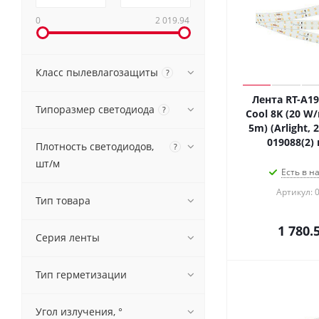
0
2 019.94
Класс пылевлагозащиты
?
Лента RT-A1
Типоразмер светодиода
?
Cool 8K (20 W/
5m) (Arlight, 
019088(2)
Плотность светодиодов,
?
шт/м
Есть в н
Артикул: 
Тип товара
1 780.
Серия ленты
Тип герметизации
Угол излучения, °