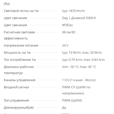
(Ra)
Световой поток на 1м
typ: 1870 lm/m
Цвет свечения
Day | Дневной 5000 K
Цвет свечения
#f3f2ec
Расчетная световая
98 лм/Вт
эффективность
Напряжение питания
24 V
Мощность на 1м
typ: 19 W/m; max: 20 W/m
Ток потребления 1м
typ: 0.79 A/m; max: 0.83 A/m
Диапазон рабочих
min: -30 °C; max: 45 °C
температур
Каналы управления
1 CH (1 канал - Mono)
Входной сигнал
PWM СV (ШИМ по
напряжению)
Тип управления
PWM (ШИМ)
Диммируемый(ая)
Да