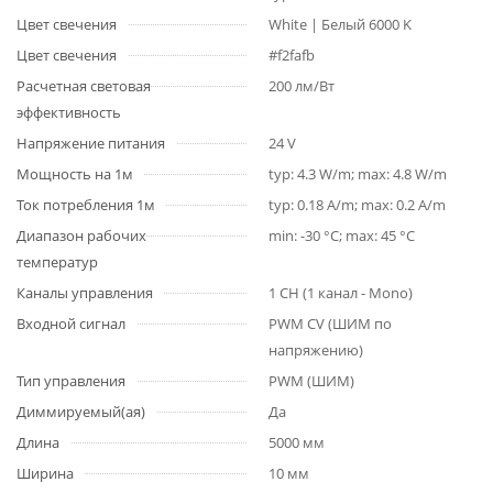
Цвет свечения
White | Белый 6000 K
Цвет свечения
#f2fafb
Расчетная световая
200 лм/Вт
эффективность
Напряжение питания
24 V
Мощность на 1м
typ: 4.3 W/m; max: 4.8 W/m
Ток потребления 1м
typ: 0.18 A/m; max: 0.2 A/m
Диапазон рабочих
min: -30 °C; max: 45 °C
температур
Каналы управления
1 CH (1 канал - Mono)
Входной сигнал
PWM СV (ШИМ по
напряжению)
Тип управления
PWM (ШИМ)
Диммируемый(ая)
Да
Длина
5000 мм
Ширина
10 мм