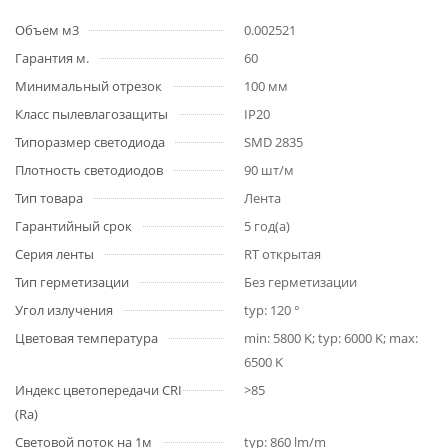
Объем м3
0.002521
Гарантия м.
60
Минимальный отрезок
100 мм
Класс пылевлагозащиты
IP20
Типоразмер светодиода
SMD 2835
Плотность светодиодов
90 шт/м
Тип товара
Лента
Гарантийный срок
5 год(а)
Серия ленты
RT открытая
Тип герметизации
Без герметизации
Угол излучения
typ: 120 °
Цветовая температура
min: 5800 K; typ: 6000 K; max:
6500 K
Индекс цветопередачи CRI
>85
(Ra)
Световой поток на 1м
typ: 860 lm/m